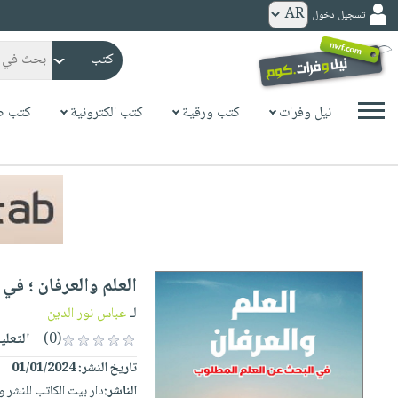
تسجيل دخول
كتب
ورقية
المواضيع
نيل وفرات
كتب ورقية
كتب الكترونية
كتب ص
صدر
كتب
حديثاً
الكترونية
الأكثر
الصفحة
مبيعاً
الرئيسية
كتب
جوائز
صدر
صوتية
شحن
حديثاً
الصفحة
العلم والعرفان ؛ في
مخفض
الأكثر
الرئيسية
عروض
أطفال
لـ
عباس نور الدين
مبيعاً
masmu3
خاصة
وناشئة
(0)
التعلي
كتب
بلا
صفحات
تاريخ النشر:
01/01/2024
مجانية
الصفحة
وسائل
حدود
مشوقة
الناشر:
دار بيت الكاتب للنشر و
الرئيسية