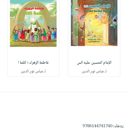
الإمام الحسين عليه الس
فاطمة الزهراء ؛ كلمة ا
لـ عباس نور الدين
لـ عباس نور الدين
ردمك:
9786144741740