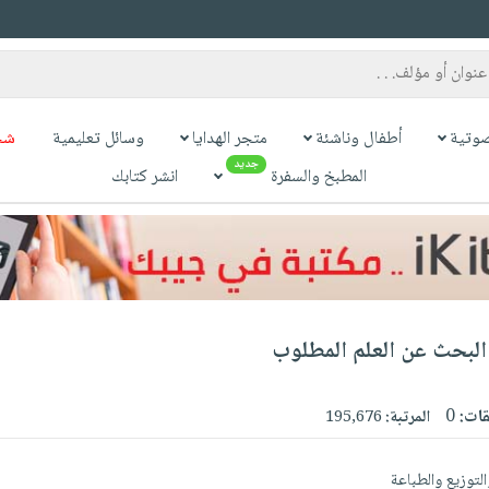
وتية
أطفال وناشئة
متجر الهدايا
وسائل تعليمية
شح
جديد
المطبخ والسفرة
انشر كتابك
 البحث عن العلم المطلوب
قات:
0
المرتبة:
195,676
التوزيع والطباعة