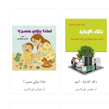
ذكاء الإدارة - أصو
لماذا يبكي حسن ؟
لـ
لـ
عباس نورالدين
عباس نورالدين