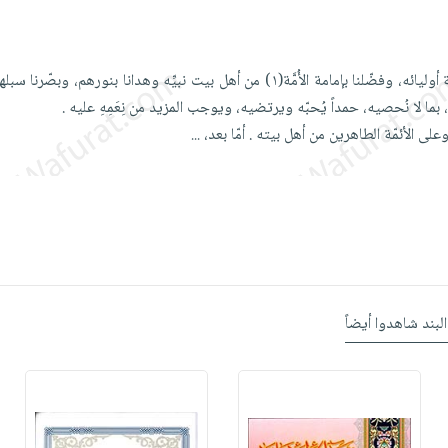
الحمد لله الذي أكرمنا بولاية أوليائه، وفضّلنا بإمامة الأُمَّة(١) من أهل بيت نبيِّه وهدانا بنورهم
، بما لا نُحصيه، حمداً يُحبّه ويرتضيه، ويوجب المزيد من نِعَمِهِ عليه .
وعلى الأئمّة الطاهرين من أهل بيته . أمّا بعد،
...
البند شاهدوا أيضاً