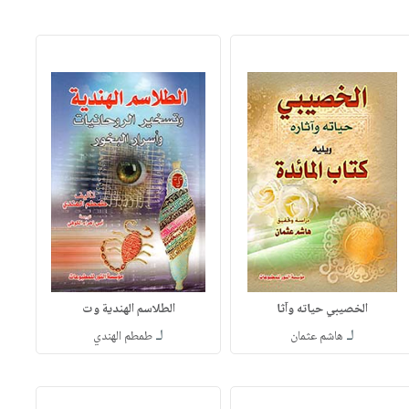
الخصيبي حياته وآثا
الطلاسم الهندية وت
لـ
لـ
هاشم عثمان
طمطم الهندي