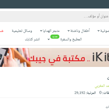
وتية
أطفال وناشئة
متجر الهدايا
وسائل تعليمية
شح
جديد
المطبخ والسفرة
انشر كتابك
د المغربي
قات:
0
المرتبة:
29,192
ات