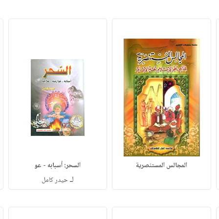
المجالس المستنصرية
السحر: أسبابه - عو
لـ
حيدر كامل