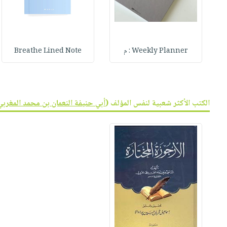
Weekly Planner : م
Breathe Lined Note
الكتب الأكثر شعبية لنفس المؤلف (
أبي حنيفة النعمان بن محمد المغربي