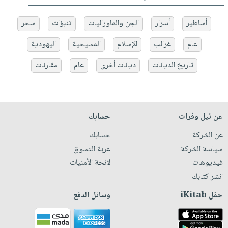
أساطير
أسرار
الجن والماورائيات
تنبؤات
سحر
عام
غرائب
الإسلام
المسيحية
اليهودية
تاريخ الديانات
ديانات أخرى
عام
مقارنات
عن نيل وفرات
حسابك
عن الشركة
حسابك
سياسة الشركة
عربة التسوق
فيديوهات
لائحة الأمنيات
انشر كتابك
حمّل iKitab
وسائل الدفع