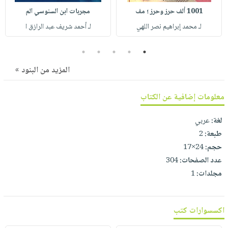
صابون
فيديوهات
1001 ألف حرز وحرز ؛ مف
مجربات ابن السنوسي الم
عربة
أطفال
أسئلة
لـ محمد إبراهيم نصر اللهي
لـ أحمد شريف عبد الرازق ا
التسوق
مناسبات
يتكرر
5
4
3
2
1
طرحها
نشرة
الإصدارات
خدمات
المزيد من البنود »
نيل
وفرات
معلومات إضافية عن الكتاب
انشر
لغة:
عربي
كتابك
طبعة:
2
تواصل
حجم:
24×17
معنا
عدد الصفحات:
304
مجلدات:
1
اكسسوارات كتب