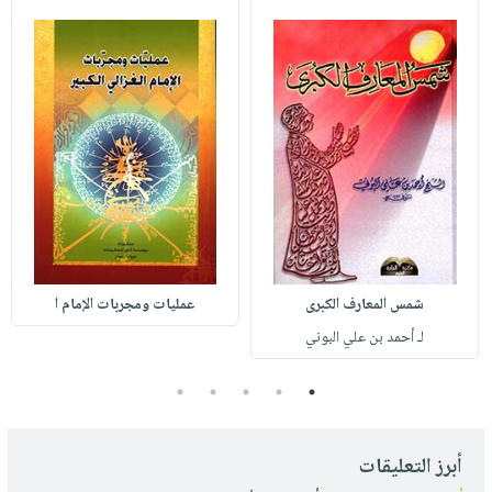
شمس المعارف الكبرى
عمليات ومجربات الإمام ا
لـ أحمد بن علي البوني
5
4
3
2
1
أبرز التعليقات