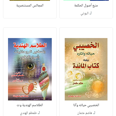
منبع أصول الحكمة
المجالس المستنصرية
لـ
البوني
الخصيبي حياته وآثا
الطلاسم الهندية وت
لـ
لـ
هاشم عثمان
طمطم الهندي