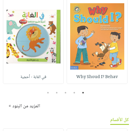
Why Shoud I? Behav
في الغابة - أحجية
5
4
3
2
1
المزيد من البنود »
كل الأقسام