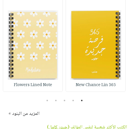
Flowers Lined Note
365 New Chance Lin
5
4
3
2
1
المزيد من البنود »
الكتب الأكثر شعبية لنفس المؤلف (
حيدر كامل
)