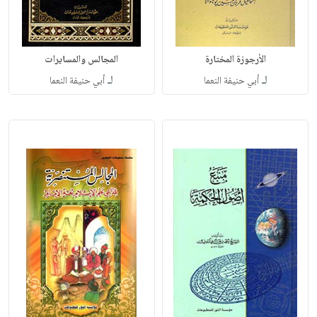
الأرجوزة المختارة
المجالس والمسايرات
لـ
لـ
أبي حنيفة النعما
أبي حنيفة النعما