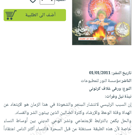
الكمية:
إختياراتنا
تعليمية
أسئلة
إختياراتنا
المواضيع
iKitab
يتكرر
أضف الى الطلبية
كتب
بلا
الأكثر
طرحها
أكاديمية
الصحة
حدود
مبيعاً
تحميل
والعناية
صندوق
أسئلة
إختياراتنا
masmu3
الشخصية
القراءة
يتكرر
وسائل
على
جديد
English
طرحها
تعليمية
Android
books
الكل
تحميل
صندوق
تحميل
iKitab
أجهزة
القراءة
المطبخ
masmu3
تاريخ النشر:
01/01/2011
على
العناية
والسفرة
على
جوائز
الناشر:
مؤسسة النور للمطبوعات
Android
جديد
الشخصية
Apple
النوع:
ورقي غلاف كرتوني
تحميل
العناية
نبذة نيل وفرات:
الكل
iKitab
وتصفيف
إن السبب الرئيسي لانتشار السحر والشعوذة في هذا الزمان هو الإبتعاد عن
أواني
متجر
على
الشعر
الهداة وقلة الوعظ والإرشاد وكثرة الضالين الذين يبثون الشر والفساد.
الطهي
الهدايا
Apple
العناية
والحل يكمن بالترابط الإجتماعي ونشر الوعي الديني بين أوساط النساء
أدوات
بالجسم
خاصة لأن هذه الطبقة مستغلة من قبل السحرة فالنساء أكثر الناس اعتقاداً
أقسام
الخبز