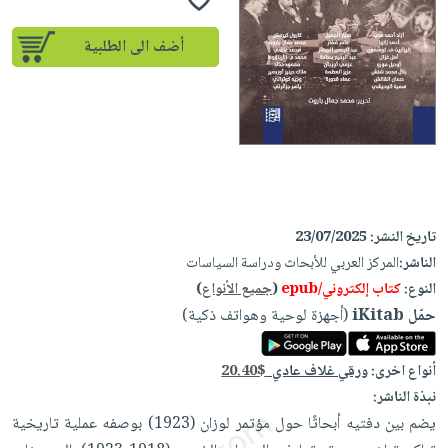
إختياراتنا
تعليمية
أسئلة
إختياراتنا
المواضيع
iKitab
يتكرر
أضف الى الطلبية
كتب
بلا
الأكثر
طرحها
أكاديمية
الصحة
حدود
مبيعاً
تحميل
والعناية
صندوق
أسئلة
إختياراتنا
masmu3
الشخصية
القراءة
يتكرر
وسائل
على
جديد
English
طرحها
تعليمية
Android
books
الكل
تحميل
صندوق
تحميل
iKitab
أجهزة
القراءة
المطبخ
masmu3
تاريخ النشر:
23/07/2025
على
العناية
والسفرة
على
الناشر:
المركز العربي للأبحاث ودراسة السياسات
جوائز
Android
جديد
الشخصية
النوع:
كتاب إلكتروني/epub
(
جميع الأنواع
)
Apple
تحميل
العناية
حمّل iKitab
(أجهزة لوحية وهواتف ذكية)
الكل
iKitab
وتصفيف
أواني
متجر
على
الشعر
أنواع اخرى:
ورقي غلاف عادي
20.40$
الطهي
الهدايا
Apple
نبذة الناشر:
العناية
أدوات
يضم بين دفتيه أبحاثًا حول مؤتمر لوزان (1923) بوصفه عملية تاريخية
بالجسم
أقسام
الخبز