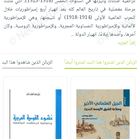
تراكمية اشتدت وتيرتها في السنوات الخمس (1918-1923)، التي مثلت
العناية
الأكثر
شحن
أدوات
مرحلة مفصلية في تاريخ العالم كله بعد انهيار أربع إمبراطوريات خلال
بالأسنان
مبيعاً
مجاني
المائدة
الحرب العالمية الأولى (1914-1918) أو نتيجتها، وهي الإمبراطورية
الحمية
العودة
بنود
الألمانية والإمبراطورية النمساوية-المجرية، والإمبراطورية الروسية، وكان
الأوعية
والتغذية
للمدارس
مختارة
آخرها، وأشدها إيلامًا، انهيار الدولة
...
والتخزين
اشتراكات
اكسسوارات
إقرأ المزيد
أدوات
كتب
كل
بحث
المطبخ
الاشتراكات
اكسسوارات
متقدم
الزبائن الذين اشتروا هذا البند اشتروا أيضاً
الزبائن الذين شاهدوا هذا البند
منزلية
صندوق
القراءة
اكسسوارات
iKitab
ملابس
نيل
بلا
مطرزات
وفرات
حدود
حقائب
عن
حسابك
حلي
الشركة
عناية
لائحة
سياسة
بالذات
الأمنيات
الشركة