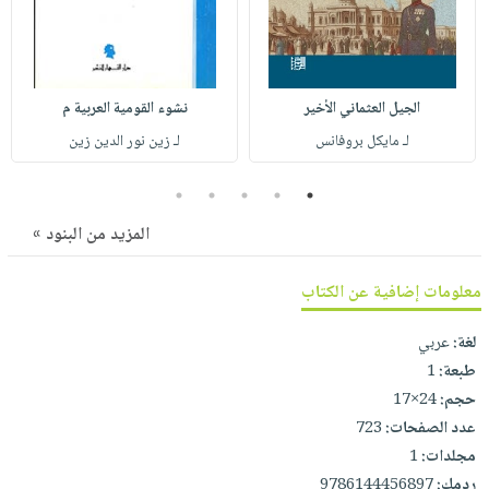
صابون
فيديوهات
عربة
أطفال
أسئلة
التسوق
مناسبات
يتكرر
الجيل العثماني الأخير
نشوء القومية العربية م
طرحها
نشرة
لـ مايكل بروفانس
لـ زين نور الدين زين
الإصدارات
خدمات
نيل
5
4
3
2
1
وفرات
المزيد من البنود »
انشر
كتابك
معلومات إضافية عن الكتاب
تواصل
معنا
لغة:
عربي
طبعة:
1
حجم:
24×17
عدد الصفحات:
723
مجلدات:
1
ردمك:
9786144456897