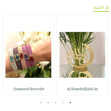
كل الأقسام
Diamond Bracelet :
Al Hamdullilah In
5
4
3
2
1