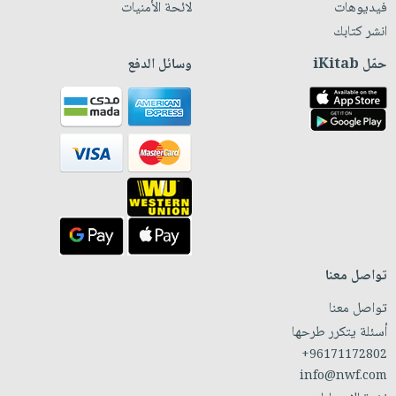
فيديوهات
لائحة الأمنيات
انشر كتابك
حمّل iKitab
وسائل الدفع
تواصل معنا
تواصل معنا
أسئلة يتكرر طرحها
+96171172802
info@nwf.com