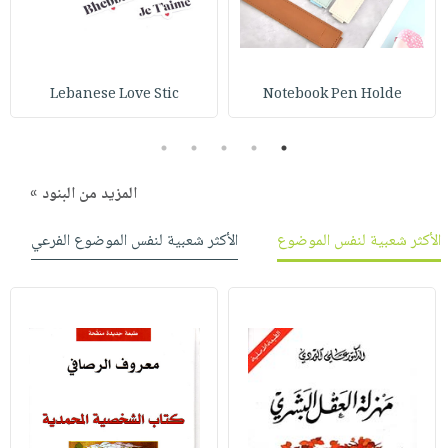
صابون
فيديوهات
عربة
أطفال
أسئلة
التسوق
مناسبات
يتكرر
Lebanese Love Stic
Notebook Pen Holde
طرحها
نشرة
الإصدارات
خدمات
5
4
3
2
1
نيل
وفرات
المزيد من البنود »
انشر
الأكثر شعبية لنفس الموضوع
الأكثر شعبية لنفس الموضوع الفرعي
كتابك
تواصل
معنا