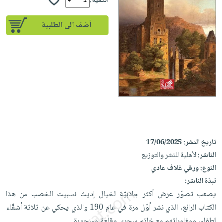
إختياراتنا
الكمية:
تعليمية
أسئلة
إختياراتنا
المواضيع
iKitab
يتكرر
أضف الى الطلبية
كتب
بلا
الأكثر
طرحها
أكاديمية
الصحة
حدود
مبيعاً
تحميل
والعناية
صندوق
أسئلة
إختياراتنا
masmu3
الشخصية
القراءة
يتكرر
وسائل
على
جديد
English
طرحها
تعليمية
Android
books
الكل
تحميل
صندوق
تحميل
iKitab
أجهزة
القراءة
المطبخ
masmu3
على
العناية
والسفرة
على
جوائز
Android
جديد
الشخصية
تاريخ النشر:
17/06/2025
Apple
تحميل
الناشر:
الأهلية للنشر والتوزيع
العناية
الكل
النوع:
ورقي غلاف عادي
iKitab
وتصفيف
أواني
متجر
نبذة الناشر:
على
الشعر
الطهي
الهدايا
يصعب تصوّر عرض أكثر جاذبيّة لخيال إديث نسبيت الخصب من هذا
Apple
العناية
أدوات
الكتاب الرائع، الذي نشر أوّل مرة في عام 190 والذي يحكي عن ثلاثة أشقّاء
بالجسم
أقسام
الخبز
لطفاء، ومغامراتهم مع خاتم سحري وقلعة مسحورة.