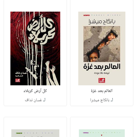
العالم بعد غزة
كل أرض كربلاء
لـ
لـ
بانكاج ميشرا
غسان نداف