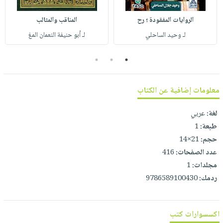
صابون
فيديوهات
عربة
أطفال
الروايات المفقودة ؛ رح
المناقب والمثالب
أسئلة
التسوق
مناسبات
لـ وحيد الساحلي
لـ أبو حنيفة النعمان المغ
يتكرر
طرحها
نشرة
3
2
1
الإصدارات
خدمات
نيل
معلومات إضافية عن الكتاب
وفرات
انشر
لغة:
عربي
كتابك
طبعة:
1
تواصل
حجم:
21×14
معنا
عدد الصفحات:
416
مجلدات:
1
ردمك:
9786589100430
اكسسوارات كتب