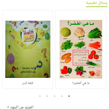
وسائل تعليمية
ما هي الخضر؟
كلمة السر
5
4
3
2
1
المزيد من البنود »