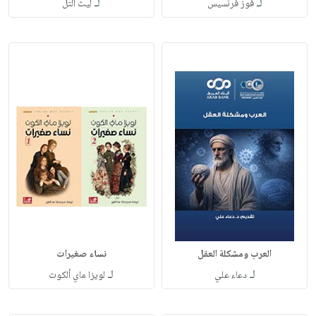
لـ
لـ
فوز فرنسيس
ليث التل
العرب ومشكلة العقل
نساء صغيرات
لـ
لـ
دعاء علي
لويزا ماي ألكوت