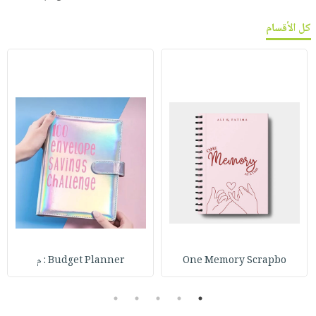
كل الأقسام
One Memory Scrapbo
Budget Planner : م
5
4
3
2
1