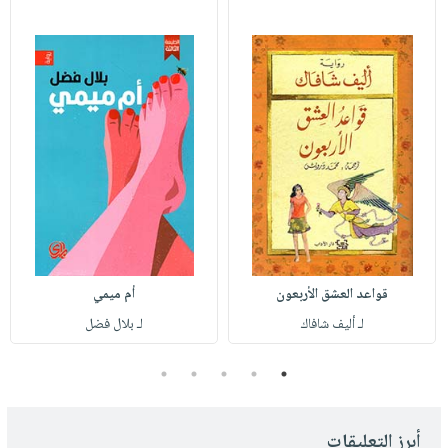
قواعد العشق الأربعون
أم ميمي
لـ أليف شافاك
لـ بلال فضل
5
4
3
2
1
أبرز التعليقات