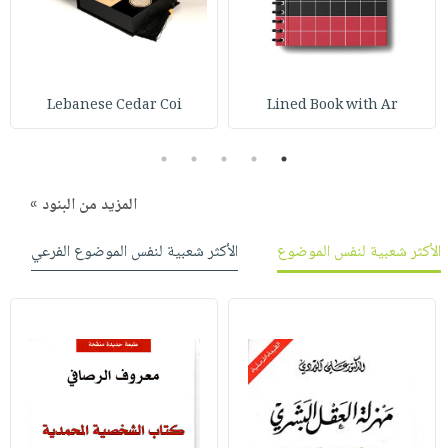
صابون
فيديوهات
عربة
أطفال
أسئلة
التسوق
مناسبات
يتكرر
طرحها
نشرة
Lebanese Cedar Coi
Lined Book with Ar
الإصدارات
خدمات
5
4
3
2
1
نيل
وفرات
المزيد من البنود »
انشر
كتابك
الأكثر شعبية لنفس الموضوع
الأكثر شعبية لنفس الموضوع الفرعي
تواصل
معنا