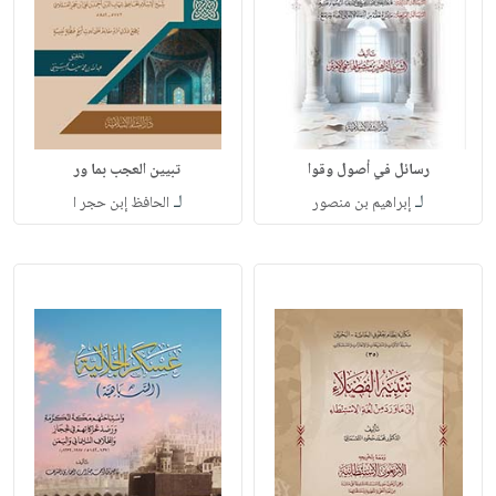
رسائل في أصول وقوا
تبيين العجب بما ور
لـ
لـ
إبراهيم بن منصور
الحافظ إبن حجر ا