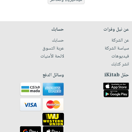
عن نيل وفرات
حسابك
عن الشركة
حسابك
سياسة الشركة
عربة التسوق
فيديوهات
لائحة الأمنيات
انشر كتابك
حمّل iKitab
وسائل الدفع