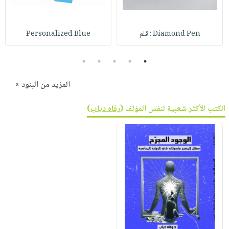
صابون
فيديوهات
عربة
أطفال
أسئلة
التسوق
Diamond Pen : قلم
Personalized Blue
مناسبات
يتكرر
طرحها
نشرة
5
4
3
2
1
الإصدارات
خدمات
نيل
المزيد من البنود »
وفرات
الكتب الأكثر شعبية لنفس المؤلف (
رفاه دياب
)
انشر
كتابك
تواصل
معنا