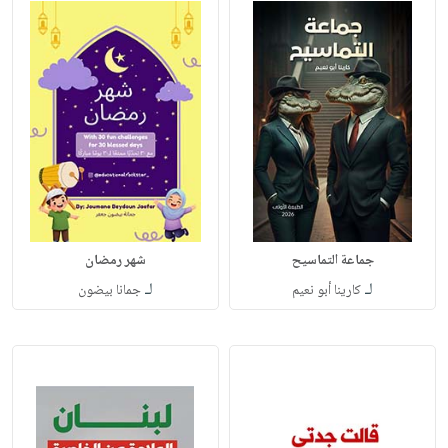
جماعة التماسيح
شهر رمضان
لـ
لـ
كارينا أبو نعيم
جمانا بيضون