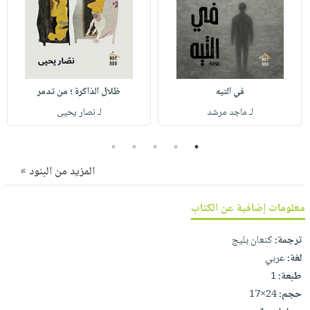
صابون
فيديوهات
عربة
أطفال
أسئلة
التسوق
مناسبات
يتكرر
طرحها
نشرة
الإصدارات
خدمات
في التيه
ظلال الذاكرة ؛ من تدمر
نيل
لـ ماجد مرشد
لـ نصار يحيى
وفرات
5
4
3
2
1
انشر
كتابك
المزيد من البنود »
تواصل
معلومات إضافية عن الكتاب
معنا
ترجمة:
كنعان بليج
لغة:
عربي
طبعة:
1
حجم:
24×17