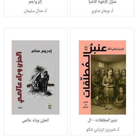
منزل الإخوة الأشبا
إثر واجم
لـ
لـ
برهان شاوي
مثال سليمان
عنبر المطلقات - ال
الحزن وباء عالمي
لـ
شيرين تزياني شكو