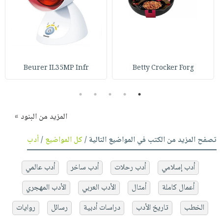
Beurer IL35MP Infr
Betty Crocker Forg
5
4
3
2
1
المزيد من البنود »
تصفح المزيد من الكتب في المواضيع التالية /
كل المواضيع
/
أدب
أدب إسلامي
أدب رحلات
أدب ساخر
أدب عالمي
أعمال كاملة
أمثال
الأدب العربي
الأدب المهجري
الخطب
تاريخ الأدب
دراسات أدبية
رسائل
روايات