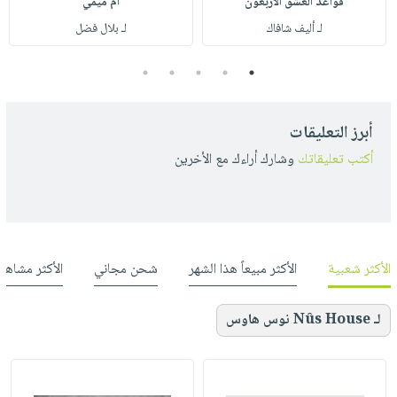
قواعد العشق الأربعون
أم ميمي
لـ أليف شافاك
لـ بلال فضل
5
4
3
2
1
أبرز التعليقات
أكتب تعليقاتك
وشارك أراءك مع الأخرين
الأكثر شعبية
الأكثر مبيعاً هذا الشهر
شحن مجاني
الأكثر مشاهد
لـ Nûs House نوس هاوس