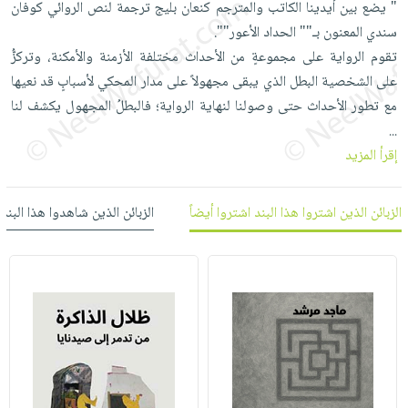
" يضع بين أيدينا الكاتب والمترجم كنعان بليج ترجمة لنص الروائي كوفان
العناية
الأكثر
شحن
أدوات
سندي المعنون بـ"" الحداد الأعور"".
بالأسنان
مبيعاً
مجاني
المائدة
تقوم الرواية على مجموعةٍ من الأحداث مختلفة الأزمنة والأمكنة، وتركزُّ
الحمية
العودة
بنود
الأوعية
على الشخصية البطل الذي يبقى مجهولاً على مدار المحكي لأسبابٍ قد نعيها
والتغذية
للمدارس
مختارة
والتخزين
مع تطور الأحداث حتى وصولنا لنهاية الرواية؛ فالبطلُ المجهول يكشف لنا
اشتراكات
اكسسوارات
أدوات
...
كتب
كل
بحث
المطبخ
إقرأ المزيد
الاشتراكات
اكسسوارات
متقدم
منزلية
صندوق
الزبائن الذين اشتروا هذا البند اشتروا أيضاً
الزبائن الذين شاهدوا هذا البند
القراءة
اكسسوارات
iKitab
ملابس
نيل
بلا
مطرزات
وفرات
حدود
حقائب
عن
حسابك
حلي
الشركة
عناية
لائحة
سياسة
بالذات
الأمنيات
الشركة