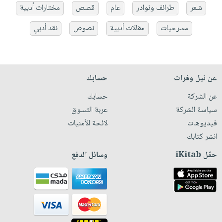
شعر
طرائف ونوادر
عام
قصص
مختارات أدبية
مسرحيات
مقالات أدبية
نصوص
نقد أدبي
عن نيل وفرات
حسابك
عن الشركة
حسابك
سياسة الشركة
عربة التسوق
فيديوهات
لائحة الأمنيات
انشر كتابك
حمّل iKitab
وسائل الدفع