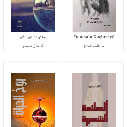
Demsala Koçberiyê
جاكرندا عارية الأو
لـ
لـ
الطيب صالح
مثال سليمان