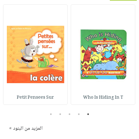
Petit Pensees Sur
Who Is Hiding In T
5
4
3
2
1
المزيد من البنود »