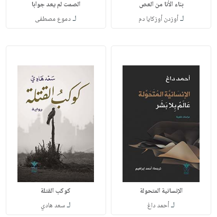
بناء الأنا من العص
الصمت لم يعد جوابا
لـ
لـ
أوزدن أوزكايا دم
دموع مصطفى
الإنسانية المتحولة
كوكب القتلة
لـ
لـ
أحمد داغ
سعد هادي