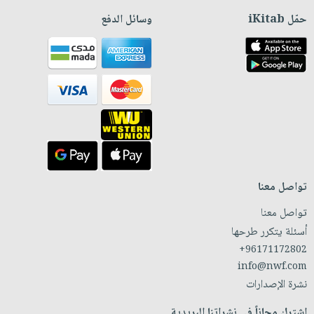
حمّل iKitab
وسائل الدفع
تواصل معنا
تواصل معنا
أسئلة يتكرر طرحها
+96171172802
info@nwf.com
نشرة الإصدارات
اشترك مجاناً في نشراتنا البريدية