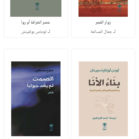
زوار الفجر
عصر الخرافة أو روا
لـ
لـ
جمال المسالمة
توماس بولفينش