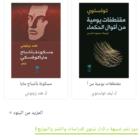
مقتطفات يومية من أ
مسكونة بأشباح مايا
لـ
لـ
ليف تولستوي
هند زيتوني
المزيد من البنود »
دور نشر شبيهة بـ (دار نينوى للدراسات والنشر والتوزيع)