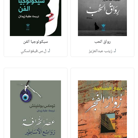
رواق الحب
سيكولوجيا الفن
لـ
لـ
زينب عبدالعزيز
ل.س.فيغوتسكي