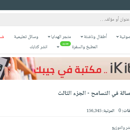
وتية
أطفال وناشئة
متجر الهدايا
وسائل تعليمية
شح
جديد
المطبخ والسفرة
انشر كتابك
سالة في التسامح - الجزء الثالث
قات:
0
المرتبة:
156,345
شر والتوزيع