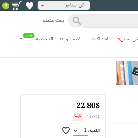
كل المتاجر
0
بحث متقدم
جديد
ن مجاني
اشتراكات
الصحة والعناية الشخصية
22.80$
%5
24.00$
الكمية: