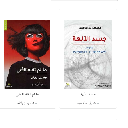
جسد الآلهة
ما لم تقله تافتي
لـ
لـ
شارل مالامود
فاديم زيلاند