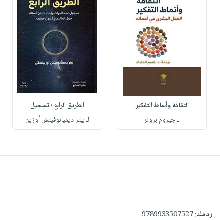
الثقافة وأنماط التفكير
الطريق الرابع ؛ تسجيل
لـ جيروم برونر
لـ بيتر ديميانوفيتش أوزين
ردمك:
9789933507527