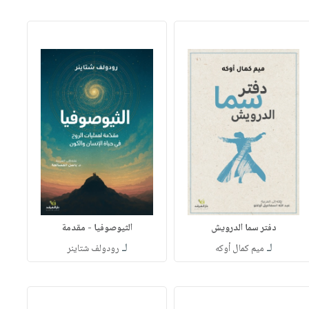
دفتر سما الدرويش
الثيوصوفيا - مقدمة
لـ
لـ
ميم كمال أوكه
رودولف شتاينر