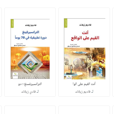
أنت القيم على الوا
الترانسيرفسنغ ؛ دو
لـ
لـ
فاديم زيلاند
فادي زيلاند