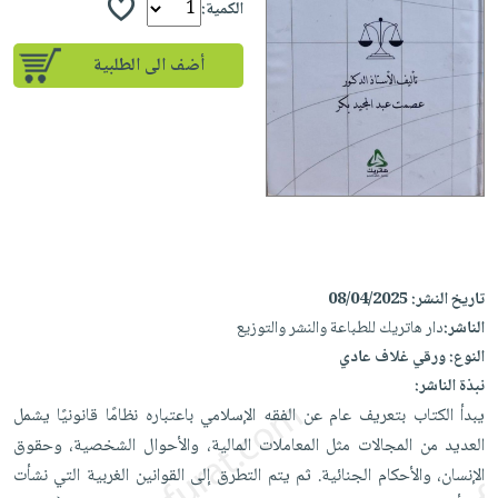
إختياراتنا
تعليمية
الكمية:
أسئلة
إختياراتنا
المواضيع
iKitab
يتكرر
كتب
أضف الى الطلبية
بلا
الأكثر
طرحها
أكاديمية
الصحة
حدود
مبيعاً
تحميل
والعناية
صندوق
أسئلة
وسائل
masmu3
الشخصية
القراءة
يتكرر
تعليمية
على
جديد
English
طرحها
صندوق
Android
books
الكل
تحميل
القراءة
تحميل
iKitab
أجهزة
جوائز
المطبخ
masmu3
على
العناية
والسفرة
على
تاريخ النشر:
08/04/2025
Android
جديد
الشخصية
Apple
الناشر:
دار هاتريك للطباعة والنشر والتوزيع
تحميل
العناية
النوع:
ورقي غلاف عادي
الكل
iKitab
وتصفيف
نبذة الناشر:
أواني
متجر
على
الشعر
يبدأ الكتاب بتعريف عام عن الفقه الإسلامي باعتباره نظامًا قانونيًا يشمل
الطهي
الهدايا
Apple
العديد من المجالات مثل المعاملات المالية، والأحوال الشخصية، وحقوق
العناية
أدوات
الإنسان، والأحكام الجنائية. ثم يتم التطرق إلى القوانين الغربية التي نشأت
بالجسم
أقسام
الخبز