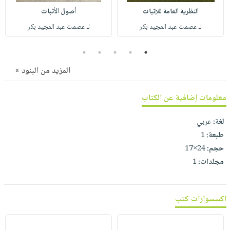
صابون
فيديوهات
النظرية العامة للإثبات
أصول الأثبات
عربة
أطفال
أسئلة
لـ عصمت عبد المجيد بكر
لـ عصمت عبد المجيد بكر
التسوق
مناسبات
يتكرر
5
4
3
2
1
طرحها
نشرة
الإصدارات
خدمات
المزيد من البنود »
نيل
وفرات
معلومات إضافية عن الكتاب
انشر
لغة:
عربي
كتابك
طبعة:
1
تواصل
حجم:
24×17
معنا
مجلدات:
1
اكسسوارات كتب