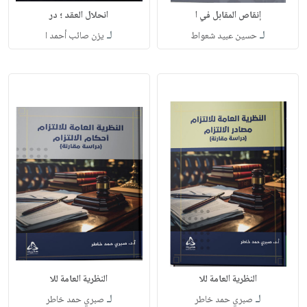
إنقاص المقابل في ا
انحلال العقد ؛ در
لـ
لـ
حسين عبيد شعواط
يزن صائب أحمد ا
النظرية العامة للا
النظرية العامة للا
لـ
لـ
صبري حمد خاطر
صبري حمد خاطر