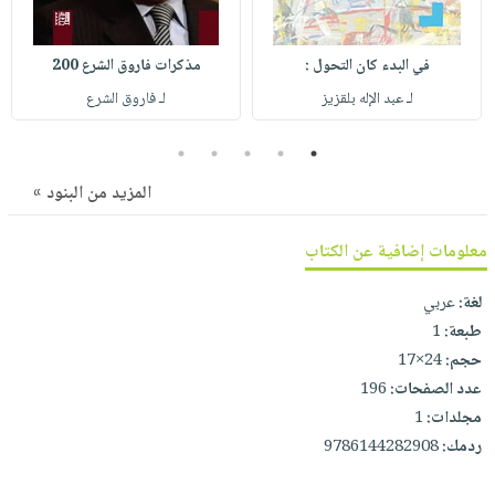
صابون
فيديوهات
عربة
أطفال
أسئلة
التسوق
في البدء كان التحول :
مذكرات فاروق الشرع 200
مناسبات
يتكرر
لـ عبد الإله بلقزيز
لـ فاروق الشرع
طرحها
نشرة
الإصدارات
خدمات
5
4
3
2
1
نيل
المزيد من البنود »
وفرات
انشر
معلومات إضافية عن الكتاب
كتابك
لغة:
عربي
تواصل
طبعة:
1
معنا
حجم:
24×17
عدد الصفحات:
196
مجلدات:
1
ردمك:
9786144282908