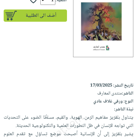
إختياراتنا
الكمية:
تعليمية
أسئلة
إختياراتنا
المواضيع
iKitab
يتكرر
أضف الى الطلبية
كتب
بلا
الأكثر
طرحها
أكاديمية
الصحة
حدود
مبيعاً
تحميل
والعناية
صندوق
أسئلة
وسائل
masmu3
الشخصية
القراءة
يتكرر
تعليمية
على
جديد
English
طرحها
صندوق
Android
books
الكل
تحميل
القراءة
تحميل
iKitab
أجهزة
جوائز
المطبخ
masmu3
على
العناية
والسفرة
على
تاريخ النشر:
17/03/2025
Android
جديد
الشخصية
Apple
الناشر:
منتدى المعارف
تحميل
العناية
الكل
النوع:
ورقي غلاف عادي
iKitab
وتصفيف
نبذة الناشر:
أواني
متجر
على
الشعر
يتناول بلقزيز مفاهيم الزمن، الهوية، والقيم، مسلطًا الضوء على التحديات
الطهي
الهدايا
Apple
العناية
التي تواجه الإنسان في ظل التطورات العلمية والتكنولوجية الحديثة.​
أدوات
بالجسم
أقسام
يشير بلقزيز إلى أن الإنسانية أصبحت موضع تساؤل مع تقدم العلوم
الخبز