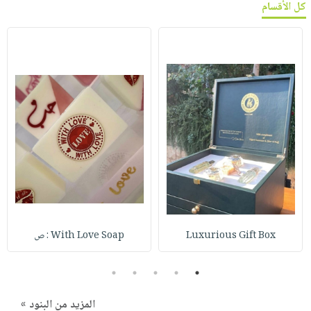
كل الأقسام
Luxurious Gift Box
With Love Soap : ص
5
4
3
2
1
المزيد من البنود »