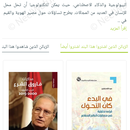
العناية
الأكثر
شحن
البيولوجية والذكاء الاصطناعي، حيث يمكن للتكنولوجيا أن تحل محل
أدوات
بالأسنان
مبيعاً
مجاني
الإنسان في العديد من المجالات. يطرح تساؤلات حول مصير الهوية والقيم
المائدة
الحمية
العودة
في
...
بنود
الأوعية
والتغذية
للمدارس
إقرأ المزيد
مختارة
والتخزين
اشتراكات
اكسسوارات
أدوات
كتب
كل
الزبائن الذين اشتروا هذا البند اشتروا أيضاً
الزبائن الذين شاهدوا هذا البند
بحث
المطبخ
الاشتراكات
اكسسوارات
متقدم
منزلية
صندوق
القراءة
اكسسوارات
iKitab
ملابس
نيل
بلا
مطرزات
وفرات
حدود
حقائب
عن
حسابك
حلي
الشركة
عناية
لائحة
سياسة
بالذات
الأمنيات
الشركة