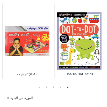
Dot-To-Dot : Stick
عالم الإلكترونيات
5
4
3
2
1
المزيد من البنود »