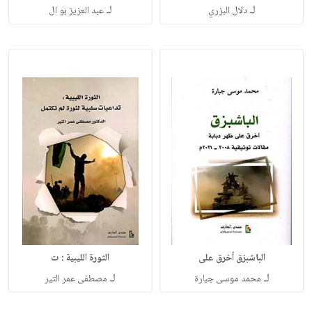
لـ
لـ
دلال البزري
عبد العزيز بو ال
الباشبزق أخرق على
الثورة الليبية : ت
لـ
لـ
محمد موسى جبارة
مصطفى عمر التير