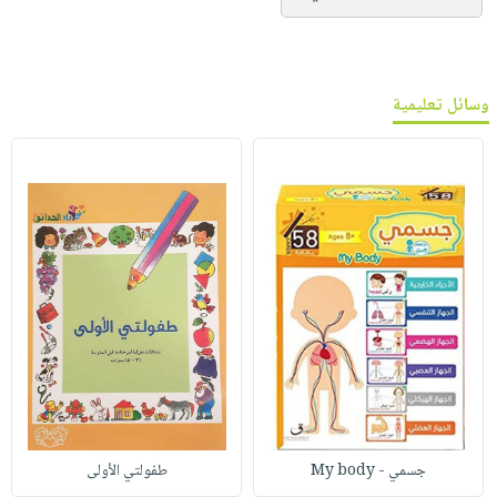
وسائل تعليمية
جسمي - My body
طفولتي الأولى