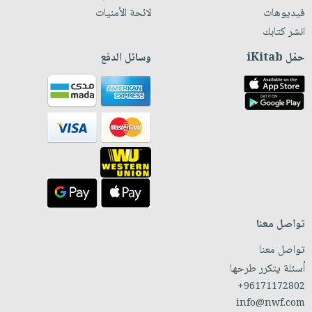
فيديوهات
لائحة الأمنيات
انشر كتابك
حمّل iKitab
وسائل الدفع
تواصل معنا
تواصل معنا
أسئلة يتكرر طرحها
+96171172802
info@nwf.com