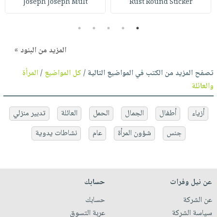
Joseph Joseph Mult
Rust Round Sticker
5
4
3
2
1
المزيد من البنود »
تصفح المزيد من الكتب في المواضيع التالية /
كل المواضيع
/
المرأة
والعائلة
أزياء
أطفال
الجمال
الحمل
العائلة
تدبير منزلي
جنس
شؤون المرأة
عام
نشاطات يدوية
عن نيل وفرات
حسابك
عن الشركة
حسابك
سياسة الشركة
عربة التسوق