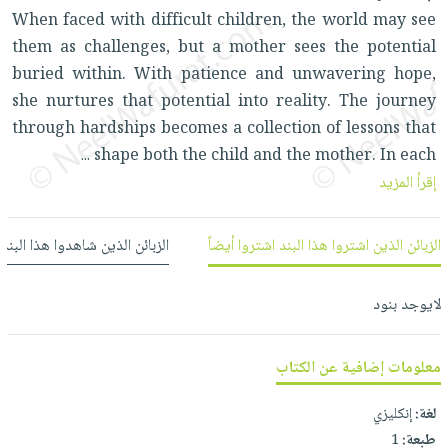
العناية
الأكثر
شحن
When faced with difficult children, the world may see
أدوات
بالأسنان
مبيعاً
مجاني
them as challenges, but a mother sees the potential
المائدة
الحمية
العودة
buried within. With patience and unwavering hope,
بنود
الأوعية
والتغذية
للمدارس
she nurtures that potential into reality. The journey
مختارة
والتخزين
اشتراكات
اكسسوارات
through hardships becomes a collection of lessons that
أدوات
كتب
shape both the child and the mother. In each
كل
...
بحث
المطبخ
إقرأ المزيد
الاشتراكات
اكسسوارات
متقدم
منزلية
صندوق
القراءة
اكسسوارات
الزبائن الذين اشتروا هذا البند اشتروا أيضاً
الزبائن الذين شاهدوا هذا البند
iKitab
ملابس
نيل
بلا
لايوجد بنود
مطرزات
وفرات
حدود
حقائب
عن
حسابك
معلومات إضافية عن الكتاب
حلي
الشركة
عناية
لائحة
سياسة
لغة:
إنكليزي
بالذات
الأمنيات
الشركة
طبعة:
1