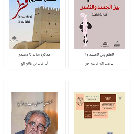
العقم بين الجسد وا
مذكرة سالدانا مصدر
لـ
لـ
عبد الله قاسم جر
خالد بن غانم الع