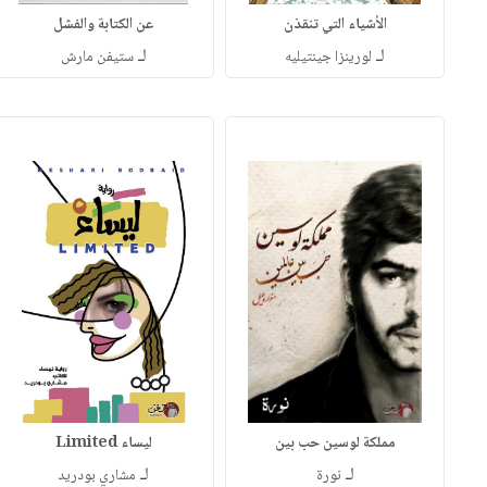
الأشياء التي تنقذن
عن الكتابة والفشل
لـ
لـ
لورينزا جينتيليه
ستيفن مارش
مملكة لوسين حب بين
ليساء Limited
لـ
لـ
نورة
مشاري بودريد