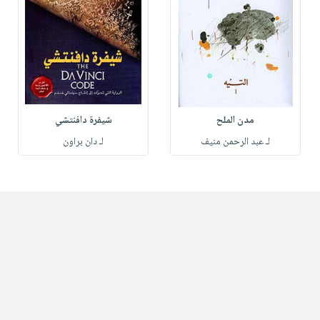
مدن الملح
شيفرة دافنتشي
لـ عبد الرحمن منيف
لـ دان براون