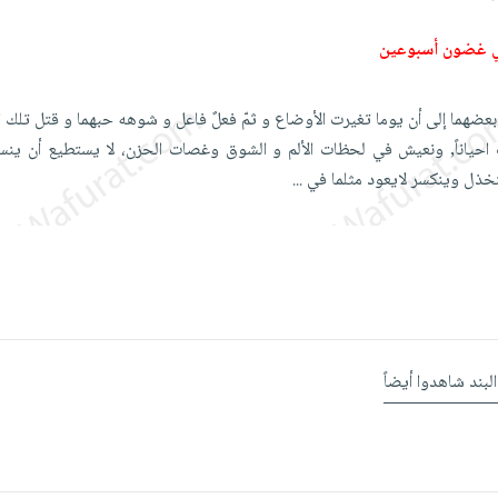
ي غضون أسبوعين
بعضهما إلى أن يوما تغيرت الأوضاع و ثمّ فعلٌ فاعل و شوهه حبهما و قتل تلك ا
ب احياناً, ونعيش في لحظات الألم و الشوق وغصات الحزن، لا يستطيع أن ين
ينخذل وينكسر لايعود مثلما في
...
البند شاهدوا أيضاً