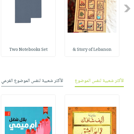
صابون
فيديوهات
Previous
عربة
أطفال
أسئلة
التسوق
مناسبات
يتكرر
طرحها
نشرة
الإصدارات
خدمات
نيل
Two Notebooks Set
Story of Lebanon &
وفرات
انشر
كتابك
الأكثر شعبية لنفس الموضوع
الأكثر شعبية لنفس الموضوع الفرعي
تواصل
معنا