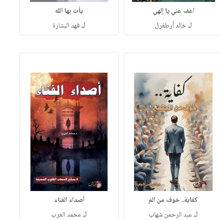
اعف عني يا إلهي
يأت بها الله
لـ
لـ
خالد أرطغرل
فهد البشارة
كفاية.. خوف من الم
أصداء الفناء
لـ
لـ
عبد الرحمن شهاب
محمد العرب