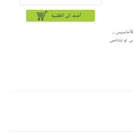
أضف الى الطلبية
لأحاسيس ...
سى او يتناسى