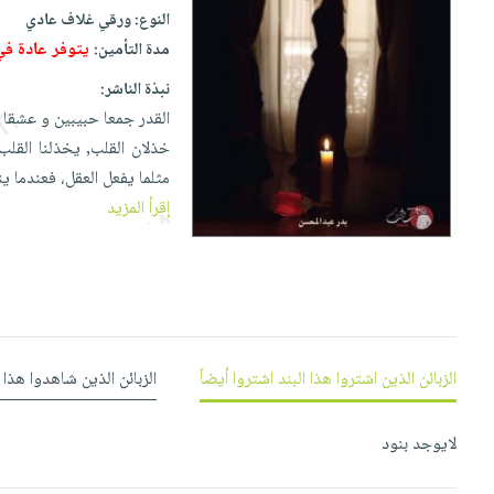
إختياراتنا
تعليمية
أسئلة
النوع:
ورقي غلاف عادي
إختياراتنا
المواضيع
iKitab
يتكرر
يتوفر عادة ف
مدة التأمين:
كتب
بلا
الأكثر
طرحها
أكاديمية
الصحة
نبذة الناشر:
حدود
مبيعاً
تحميل
والعناية
القدر جمعا حبيبين و عشقا 
صندوق
أسئلة
إختياراتنا
masmu3
الشخصية
خذلان القلب, يخذلنا القل
القراءة
يتكرر
وسائل
على
جديد
مثلما يفعل العقل، فعندما 
English
طرحها
تعليمية
Android
إقرأ المزيد
books
الكل
تحميل
صندوق
تحميل
iKitab
أجهزة
القراءة
المطبخ
masmu3
على
العناية
والسفرة
على
جوائز
Android
جديد
الشخصية
Apple
تحميل
العناية
الكل
iKitab
وتصفيف
الزبائن الذين اشتروا هذا البند اشتروا أيضاً
الزبائن الذين شاهدوا هذا 
أواني
متجر
على
الشعر
الطهي
الهدايا
Apple
العناية
لايوجد بنود
أدوات
بالجسم
أقسام
الخبز