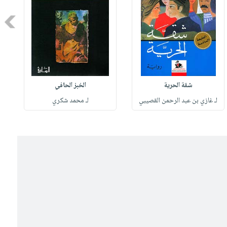
Next
شقة الحرية
الخبز الحافي
لـ غازي بن عبد الرحمن القصيبي
لـ محمد شكري
ل