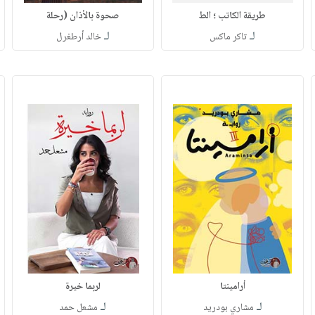
طريقة الكاتب ؛ الط
صحوة بالأذان (رحلة
لـ
لـ
تاكر ماكس
خالد أرطغرل
أرامينتا
لربما خيرة
لـ
لـ
مشاري بودريد
مشعل حمد