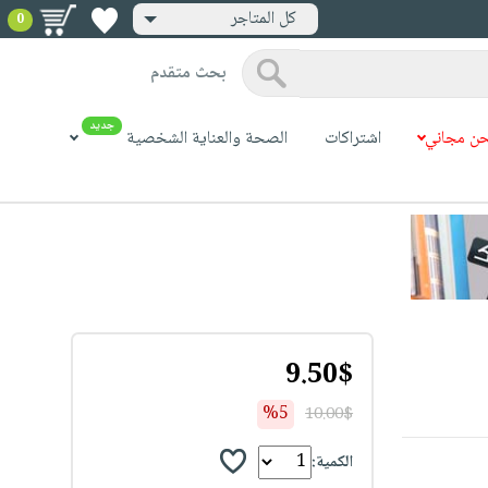
كل المتاجر
0
بحث متقدم
جديد
ن مجاني
اشتراكات
الصحة والعناية الشخصية
9.50$
%5
10.00$
الكمية: