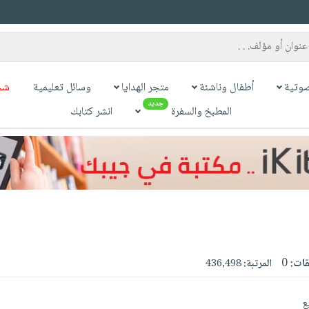
وتية
أطفال وناشئة
متجر الهدايا
وسائل تعليمية
شح
جديد
المطبخ والسفرة
انشر كتابك
قات:
0
المرتبة:
436,498
ع