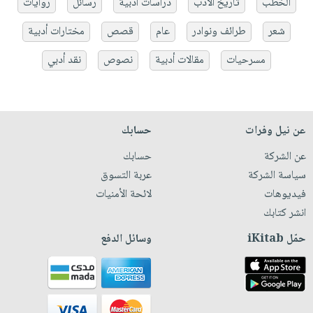
الخطب
تاريخ الأدب
دراسات أدبية
رسائل
روايات
شعر
طرائف ونوادر
عام
قصص
مختارات أدبية
مسرحيات
مقالات أدبية
نصوص
نقد أدبي
عن نيل وفرات
حسابك
عن الشركة
حسابك
سياسة الشركة
عربة التسوق
فيديوهات
لائحة الأمنيات
انشر كتابك
حمّل iKitab
وسائل الدفع