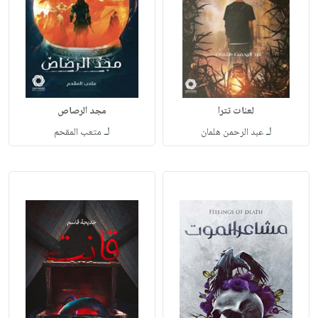
لعنات تترا
مجد الرصاص
لـ
لـ
عبد الرحمن هلمان
متعب المقحم‎