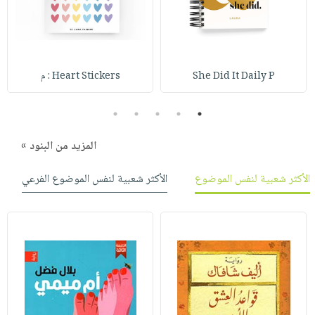
صابون
فيديوهات
عربة
أطفال
أسئلة
التسوق
مناسبات
يتكرر
طرحها
نشرة
She Did It Daily P
Heart Stickers : م
الإصدارات
خدمات
نيل
5
4
3
2
1
وفرات
المزيد من البنود »
انشر
كتابك
الأكثر شعبية لنفس الموضوع
الأكثر شعبية لنفس الموضوع الفرعي
تواصل
معنا