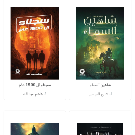
شاهين السماء
سجناء ال 1500 عام‎
لـ
لـ
شايع الموسى‎
هاشم عبد الله‎