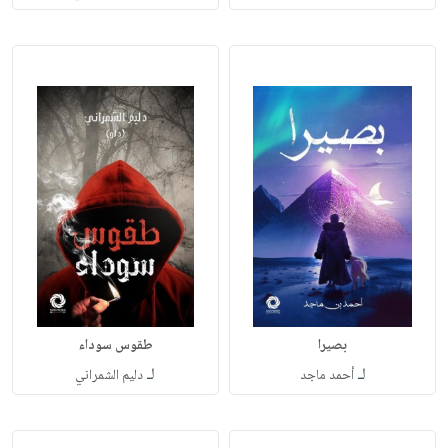
بصيرا‎
لـ
لـ
أحمد ماجد
دليم الشمراني‎