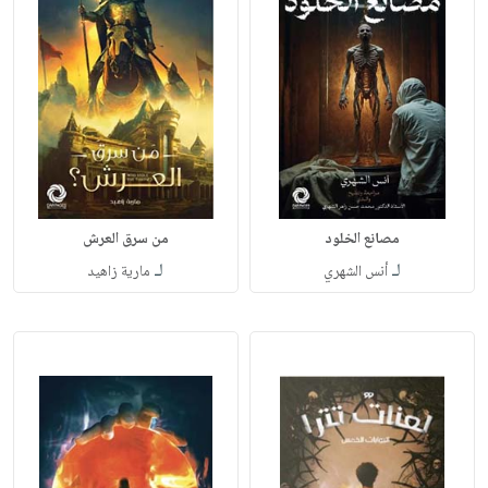
مصانع الخلود‎
من سرق العرش
لـ
لـ
أنس الشهري‎
مارية زاهيد