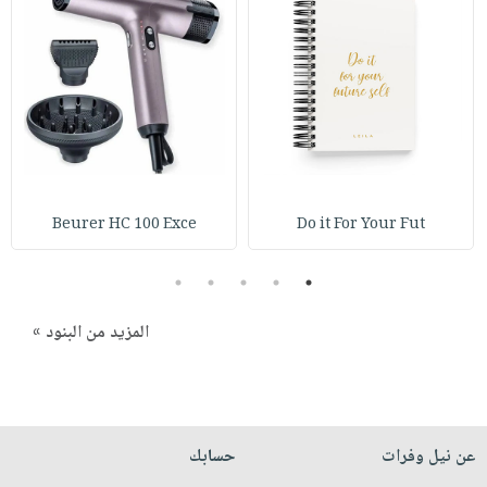
صابون
فيديوهات
عربة
أطفال
أسئلة
التسوق
مناسبات
يتكرر
طرحها
نشرة
الإصدارات
خدمات
نيل
وفرات
Beurer HC 100 Exce
Do it For Your Fut
انشر
كتابك
5
4
3
2
1
تواصل
معنا
المزيد من البنود »
عن نيل وفرات
حسابك