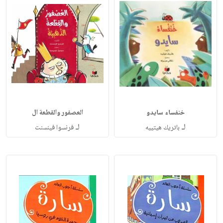
خنفساء سايدو
العصفور والقطعة ال
لـ
لـ
باتريك هيتييه
فرنسوا فينسنت