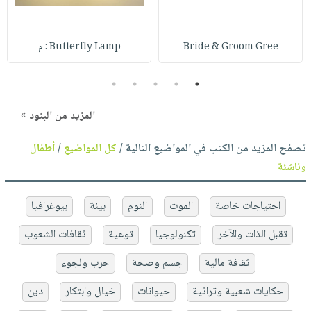
Bride & Groom Gree
Butterfly Lamp : م
5
4
3
2
1
المزيد من البنود »
تصفح المزيد من الكتب في المواضيع التالية /
كل المواضيع
/
أطفال
وناشئة
احتياجات خاصة
الموت
النوم
بيئة
بيوغرافيا
تقبل الذات والآخر
تكنولوجيا
توعية
ثقافات الشعوب
ثقافة مالية
جسم وصحة
حرب ولجوء
حكايات شعبية وتراثية
حيوانات
خيال وابتكار
دين