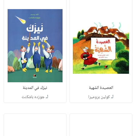
العصيدة الشهية
نيزك في المدينة
لـ
لـ
كولين بروميرا
جوزده باشكنت