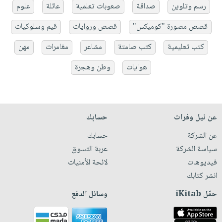
رسم وتلوين
صداقة
صعوبات تعلمية
عائلة
علوم
قصص مصورة "كوميكس"
قصص وروايات
قيم وسلوكيات
كتب تعليمية
كتب صامتة
مشاعر
مغامرات
مهن
هوايات
وطن وهجرة
عن نيل وفرات
حسابك
عن الشركة
حسابك
سياسة الشركة
عربة التسوق
فيديوهات
لائحة الأمنيات
انشر كتابك
حمّل iKitab
وسائل الدفع