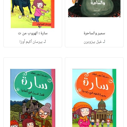
سمير والساحرة
سارة ؛ الهروب من ث
لـ
لـ
غيل بيزويرن
بيرسان أكيم أوزا