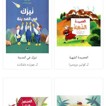
العصيدة الشهية
نيزك في المدينة
لـ
لـ
كولين بروميرا
جوزده باشكنت