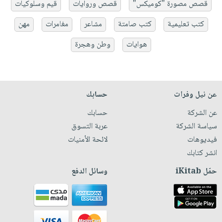
قصص مصورة "كوميكس"
قصص وروايات
قيم وسلوكيات
كتب تعليمية
كتب صامتة
مشاعر
مغامرات
مهن
هوايات
وطن وهجرة
عن نيل وفرات
حسابك
عن الشركة
حسابك
سياسة الشركة
عربة التسوق
فيديوهات
لائحة الأمنيات
انشر كتابك
حمّل iKitab
وسائل الدفع