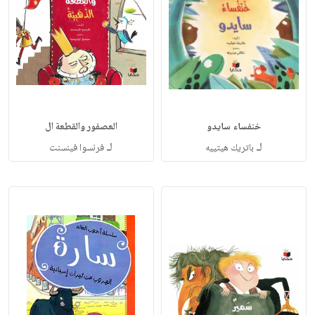
خنفساء سايدو
العصفور والقطعة ال
لـ
لـ
باتريك هيتييه
فرنسوا فينسنت