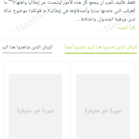
فقط. فكيف للمرء أن يجمع كل هذه الأمور ليتحدث عن إيطاليا وأهلها؟!"" ما
العناية
الأكثر
شحن
أدوات
الغرائب التي عاشتها سارة وأصدقاؤها في إيطاليا؟ ما قولكم؟ موضوع خالة
بالأسنان
مبيعاً
مجاني
المائدة
ندى، ورهبة الجندول، واختلاط
...
الحمية
العودة
بنود
الأوعية
إقرأ المزيد
والتغذية
للمدارس
مختارة
والتخزين
اشتراكات
اكسسوارات
أدوات
الزبائن الذين اشتروا هذا البند اشتروا أيضاً
الزبائن الذين شاهدوا هذا البند
كتب
كل
بحث
المطبخ
الاشتراكات
اكسسوارات
متقدم
منزلية
صندوق
القراءة
اكسسوارات
iKitab
ملابس
نيل
بلا
مطرزات
وفرات
حدود
حقائب
عن
حسابك
حلي
الشركة
عناية
لائحة
سياسة
بالذات
الأمنيات
الشركة