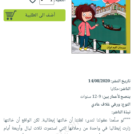
iKitab
الكمية:
تعليمية
أسئلة
Ai
بلا
المواضيع
يتكرر
إختيارات
أضف الى الطلبية
حدود
الأكثر
طرحها
كتب
الصحة
أسئلة
مبيعاً
تحميل
أكاديمية
والعناية
يتكرر
وسائل
masmu3
الشخصية
صندوق
طرحها
تعليمية
على
جديد
القراءة
تحميل
صندوق
Android
English
iKitab
الكل
القراءة
تحميل
books
على
أجهزة
جوائز
المطبخ
masmu3
Android
العناية
والسفرة
على
تاريخ النشر:
14/08/2020
تحميل
جديد
الشخصية
Apple
الناشر:
حكايا
iKitab
العناية
ينصح لأعمار بين:
9-12 سنوات
الكل
على
وتصفيف
النوع:
ورقي غلاف عادي
أواني
متجر
Apple
الشعر
نبذة الناشر:
الطهي
الهدايا
العناية
"""لو سلّمنا عقولنا لندى؛ لظننا أن خالتها إيطالية. لكن الواقع أن خالتها
أدوات
بالجسم
زارت إيطاليا في واحدة من رحلاتها التي استمرت ثلاث ليال وأربعة أيام
أقسام
الخبز