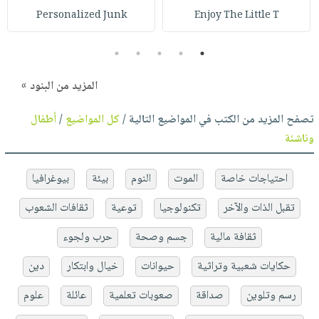
Personalized Junk
Enjoy The Little T
5
4
3
2
1
المزيد من البنود »
تصفح المزيد من الكتب في المواضيع التالية /
كل المواضيع
/
أطفال
وناشئة
احتياجات خاصة
الموت
النوم
بيئة
بيوغرافيا
تقبل الذات والآخر
تكنولوجيا
توعية
ثقافات الشعوب
ثقافة مالية
جسم وصحة
حرب ولجوء
حكايات شعبية وتراثية
حيوانات
خيال وابتكار
دين
رسم وتلوين
صداقة
صعوبات تعلمية
عائلة
علوم