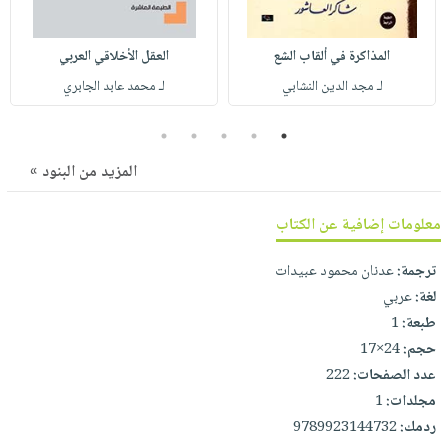
صابون
فيديوهات
عربة
أطفال
أسئلة
التسوق
المذاكرة في ألقاب الشع
العقل الأخلاقي العربي
مناسبات
يتكرر
لـ مجد الدين النشابي
لـ محمد عابد الجابري
طرحها
نشرة
الإصدارات
خدمات
5
4
3
2
1
نيل
المزيد من البنود »
وفرات
انشر
معلومات إضافية عن الكتاب
كتابك
ترجمة:
عدنان محمود عبيدات
تواصل
لغة:
عربي
معنا
طبعة:
1
حجم:
24×17
عدد الصفحات:
222
مجلدات:
1
ردمك:
9789923144732