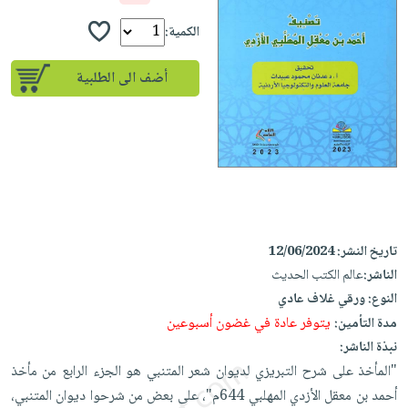
إختياراتنا
تعليمية
أسئلة
إختياراتنا
المواضيع
iKitab
الكمية:
يتكرر
كتب
بلا
الأكثر
طرحها
أكاديمية
الصحة
أضف الى الطلبية
حدود
مبيعاً
تحميل
والعناية
صندوق
أسئلة
إختياراتنا
masmu3
الشخصية
القراءة
يتكرر
وسائل
على
جديد
English
طرحها
تعليمية
Android
books
الكل
تحميل
صندوق
تحميل
iKitab
أجهزة
القراءة
المطبخ
masmu3
على
العناية
والسفرة
على
جوائز
تاريخ النشر:
12/06/2024
Android
جديد
الشخصية
Apple
الناشر:
عالم الكتب الحديث
تحميل
العناية
الكل
النوع:
ورقي غلاف عادي
iKitab
وتصفيف
يتوفر عادة في غضون أسبوعين
مدة التأمين:
أواني
متجر
على
الشعر
نبذة الناشر:
الطهي
الهدايا
Apple
العناية
"المأخذ على شرح التبريزي لديوان شعر المتنبي هو الجزء الرابع من مأخذ
أدوات
بالجسم
أقسام
أحمد بن معقل الأزدي المهلبي 644م"، على بعض من شرحوا ديوان المتنبي،
الخبز