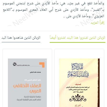
العناية
الأكثر
والمأخذ تقع في غير جزء، هي: مآخذ الأزدي على شرح ابنجني الموسوم
شحن
أدوات
بالأسنان
مبيعاً
بـ"الفسر"، ومأخذ الأزدي على شرح أبي العلاء المعري الموسوم بـ"اللامع
مجاني
المائدة
العزيزي"، ومأخذ الأزدي على
...
الحمية
العودة
بنود
الأوعية
إقرأ المزيد
والتغذية
للمدارس
مختارة
والتخزين
اشتراكات
اكسسوارات
أدوات
كتب
كل
الزبائن الذين اشتروا هذا البند اشتروا أيضاً
الزبائن الذين شاهدوا هذا البند
بحث
المطبخ
الاشتراكات
اكسسوارات
متقدم
منزلية
صندوق
القراءة
اكسسوارات
iKitab
ملابس
نيل
بلا
مطرزات
وفرات
حدود
حقائب
عن
حسابك
حلي
الشركة
عناية
لائحة
سياسة
بالذات
الأمنيات
الشركة