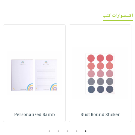
اكسسوارات كتب
Personalized Rainb
Rust Round Sticker
5
4
3
2
1