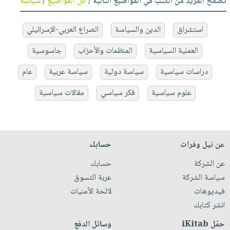
تصفح المزيد من الكتب في المواضيع التالية /
كل المواضيع
/
سياسة
استشراق
الدين والسياسة
الصراع العربي-الإسرائيلي
العملية السياسية
المنظمات والأحزاب
جاسوسية
دراسات سياسية
سياسة دولية
سياسة عربية
عام
علوم سياسية
فكر سياسي
مقالات سياسية
عن نيل وفرات
حسابك
عن الشركة
حسابك
سياسة الشركة
عربة التسوق
فيديوهات
لائحة الأمنيات
انشر كتابك
حمّل iKitab
وسائل الدفع