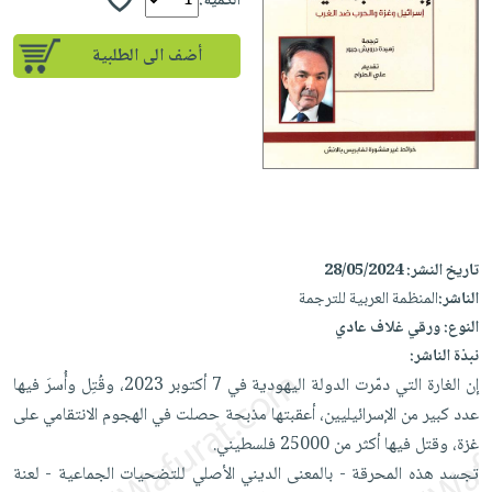
iKitab
الكمية:
تعليمية
أسئلة
Ai
بلا
المواضيع
يتكرر
إختيارات
أضف الى الطلبية
حدود
الأكثر
طرحها
كتب
الصحة
أسئلة
مبيعاً
تحميل
أكاديمية
والعناية
يتكرر
وسائل
masmu3
الشخصية
صندوق
طرحها
تعليمية
على
جديد
القراءة
تحميل
صندوق
Android
English
iKitab
الكل
القراءة
تحميل
books
على
أجهزة
جوائز
المطبخ
masmu3
تاريخ النشر:
28/05/2024
Android
العناية
والسفرة
على
الناشر:
المنظمة العربية للترجمة
تحميل
جديد
الشخصية
Apple
النوع:
ورقي غلاف عادي
iKitab
العناية
نبذة الناشر:
الكل
على
وتصفيف
إن الغارة التي دمّرت الدولة اليهودية في 7 أكتوبر 2023، وقُتِل وأُسرَ فيها
أواني
متجر
Apple
الشعر
عدد كبير من الإسرائيليين، أعقبتها مذبحة حصلت في الهجوم الانتقامي على
الطهي
الهدايا
العناية
غزة، وقتل فيها أكثر من 25000 فلسطيني.
أدوات
بالجسم
أقسام
تجسد هذه المحرقة - بالمعنى الديني الأصلي للتضحيات الجماعية - لعنة
الخبز