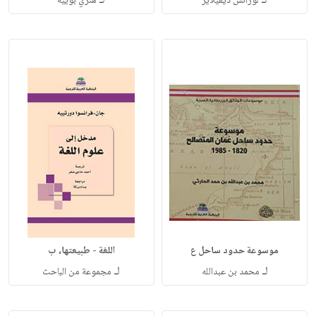
لـ
لـ
لورانس ديفيلاير
هنري بوييه
موسوعة حدود ساحل ع
اللغة - طبيعتها، ب
لـ
لـ
محمد بن عبدالله
مجموعة من الباحث