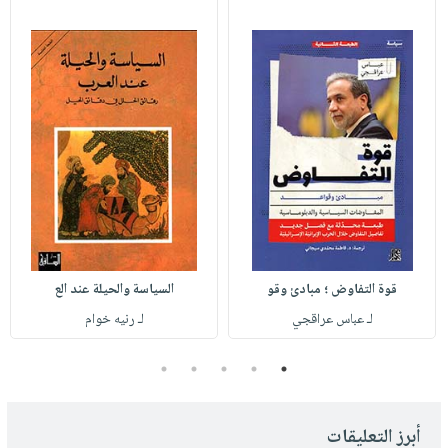
قوة التفاوض ؛ مبادئ وقو
السياسة والحيلة عند الع
لـ عباس عراقجي
لـ رنيه خوام
5
4
3
2
1
أبرز التعليقات