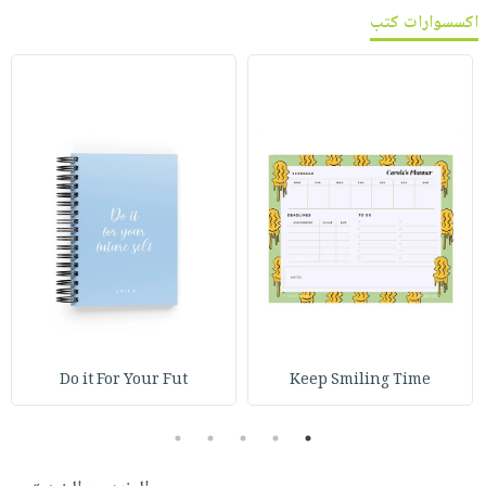
اكسسوارات كتب
Do it For Your Fut
Keep Smiling Time
5
4
3
2
1