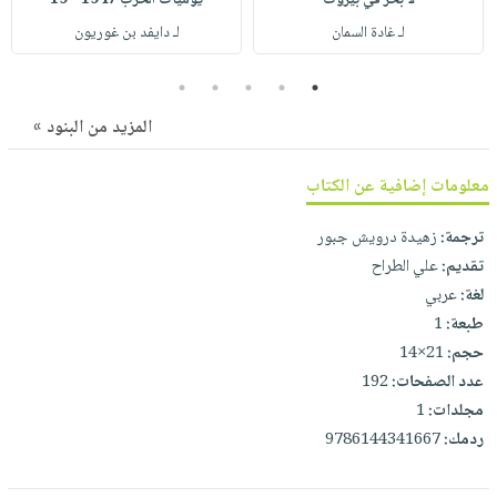
صابون
فيديوهات
عربة
لـ غادة السمان
لـ دايفد بن غوريون
أطفال
أسئلة
التسوق
مناسبات
يتكرر
5
4
3
2
1
طرحها
نشرة
المزيد من البنود »
الإصدارات
خدمات
نيل
معلومات إضافية عن الكتاب
وفرات
ترجمة:
زهيدة درويش جبور
انشر
تقديم:
علي الطراح
كتابك
لغة:
عربي
تواصل
طبعة:
1
معنا
حجم:
21×14
عدد الصفحات:
192
مجلدات:
1
ردمك:
9786144341667