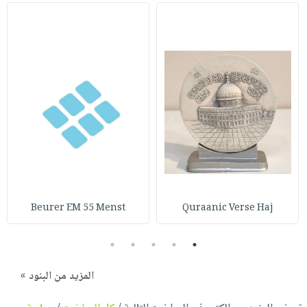
Beurer EM 55 Menst
Quraanic Verse Haj
5
4
3
2
1
المزيد من البنود »