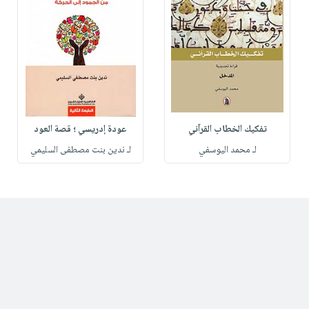
تفكيك الخطاب القرآني
عودة إدريسي ؛ قصة العود
لـ محمد اليوسفي
لـ ندين بنت مصطفى السليمي