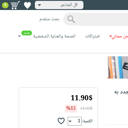
كل المتاجر
0
بحث متقدم
جديد
ن مجاني
اشتراكات
الصحة والعناية الشخصية
دد به
11.90$
%15
14.00$
الكمية: