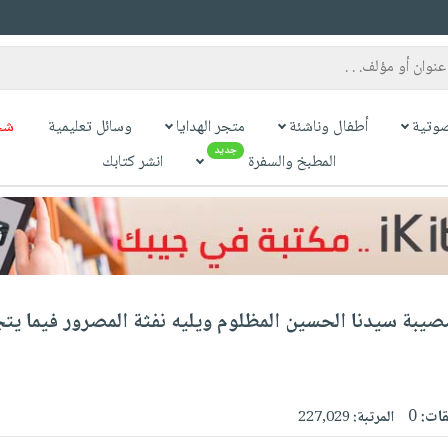
وتية
أطفال وناشئة
متجر الهدايا
وسائل تعليمية
شح
جديد
المطبخ والسفرة
انشر كتابك
صيبة سيدنا الحسين المظلوم ويليه نفثة المصرور فيما يتج
قات:
0
المرتبة:
227,029