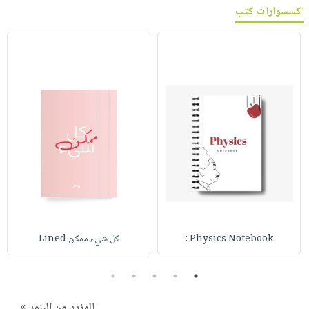
اكسسوارات كتب
Physics Notebook :
كل شيء ممكن Lined
5
4
3
2
1
المزيد من البنود »