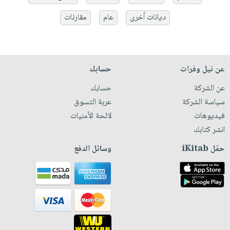
ديانات أخرى
عام
مقارنات
عن نيل وفرات
حسابك
عن الشركة
حسابك
سياسة الشركة
عربة التسوق
فيديوهات
لائحة الأمنيات
انشر كتابك
حمّل iKitab
وسائل الدفع