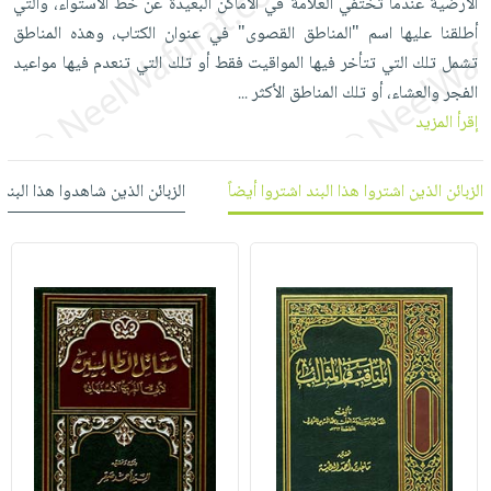
الأرضية عندما تختفي العلامة في الأماكن البعيدة عن خط الاستواء، والتي
العناية
الأكثر
شحن
أدوات
أطلقنا عليها اسم "المناطق القصوى" في عنوان الكتاب، وهذه المناطق
بالأسنان
مبيعاً
مجاني
المائدة
تشمل تلك التي تتأخر فيها المواقيت فقط أو تلك التي تنعدم فيها مواعيد
الحمية
العودة
بنود
الأوعية
الفجر والعشاء، أو تلك المناطق الأكثر
...
والتغذية
للمدارس
مختارة
والتخزين
إقرأ المزيد
اشتراكات
اكسسوارات
أدوات
كتب
كل
بحث
المطبخ
الزبائن الذين اشتروا هذا البند اشتروا أيضاً
الزبائن الذين شاهدوا هذا البند
الاشتراكات
اكسسوارات
متقدم
منزلية
صندوق
القراءة
اكسسوارات
iKitab
ملابس
نيل
بلا
مطرزات
وفرات
حدود
حقائب
عن
حسابك
حلي
الشركة
عناية
لائحة
سياسة
بالذات
الأمنيات
الشركة