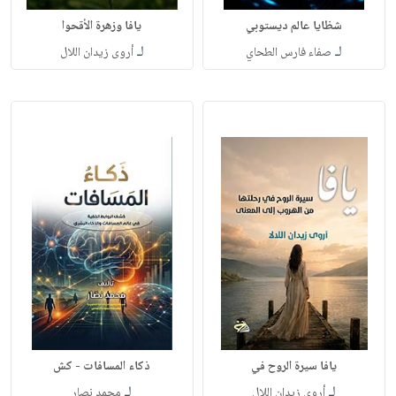
شظايا عالم ديستوبي
يافا وزهرة الأقحوا
لـ
لـ
صفاء فارس الطحاي
أروى زيدان اللال
يافا سيرة الروح في
ذكاء المسافات - كش
لـ
لـ
أروى زيدان اللال
محمد نصار