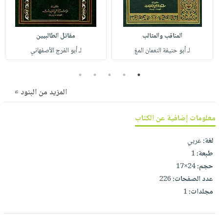
صابون
فيديوهات
عربة
أطفال
أسئلة
التسوق
مناسبات
يتكرر
المناقب والمثالب
مقاتل الطالبيين
طرحها
نشرة
لـ أبو حنيفة النعمان المغ
لـ أبو الفرج الأصفهاني
الإصدارات
خدمات
5
4
3
2
1
نيل
وفرات
المزيد من البنود »
انشر
معلومات إضافية عن الكتاب
كتابك
تواصل
لغة:
عربي
معنا
طبعة:
1
حجم:
24×17
عدد الصفحات:
226
مجلدات:
1