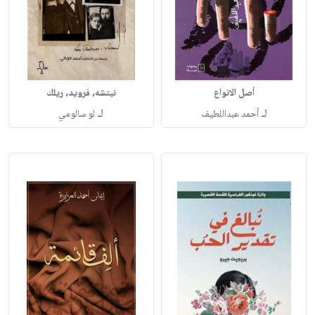
نيتشه، فرويد، ريلك
لـ
لـ
لو سالومي