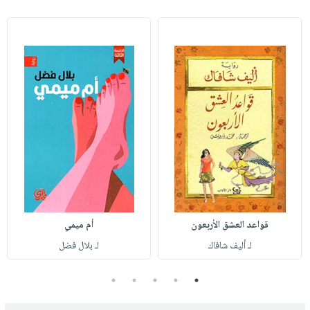
قواعد العشق الأربعون
أم ميمي
لـ أليف شافاك
لـ بلال فضل
5
4
3
2
1