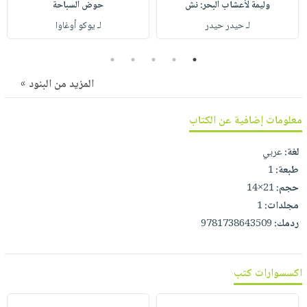
صابون
وليمة لأعشاب البحر: نش
حوض السباحة
فيديوهات
عربة
لـ حيدر حيدر
لـ يوكو أوغاوا
أطفال
أسئلة
التسوق
مناسبات
يتكرر
5
4
3
2
1
طرحها
نشرة
المزيد من البنود »
الإصدارات
خدمات
نيل
معلومات إضافية عن الكتاب
وفرات
انشر
لغة:
عربي
كتابك
طبعة:
1
حجم:
21×14
تواصل
مجلدات:
1
معنا
ردمك:
9781738643509
اكسسوارات كتب