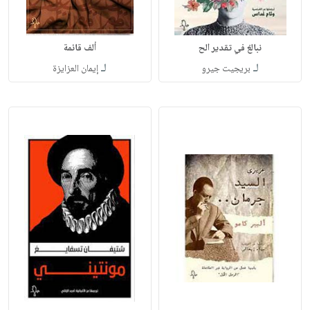
نبالغ في تقدير الح
ألف قائمة
لـ
لـ
بريجيت جيرو
إيمان العزايزة