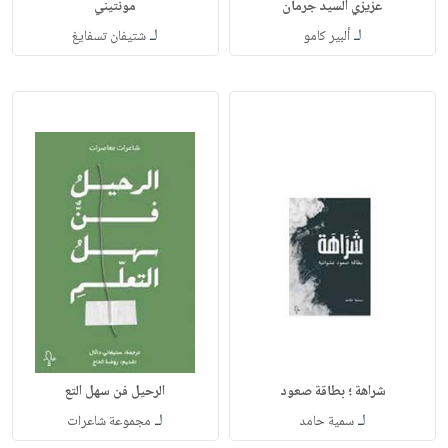
عزيزي السيد جرمان
مونتيني
لـ
لـ
ألبير كامو
شتيفان تسفايغ
شراهة ؛ بطاقة صعود
الرحيل فن سهل التع
لـ
لـ
سمية حامد
مجموعة شاعرات