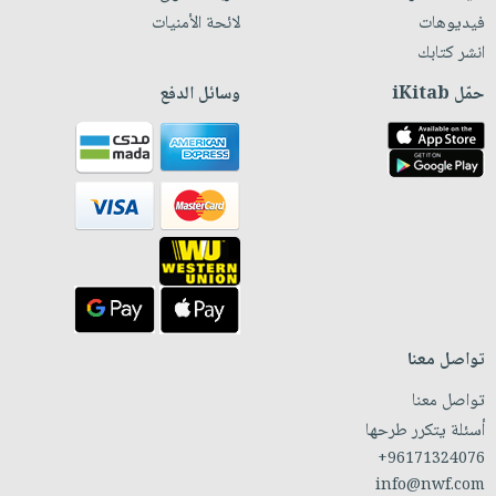
فيديوهات
لائحة الأمنيات
انشر كتابك
حمّل iKitab
وسائل الدفع
تواصل معنا
تواصل معنا
أسئلة يتكرر طرحها
+96171324076
info@nwf.com