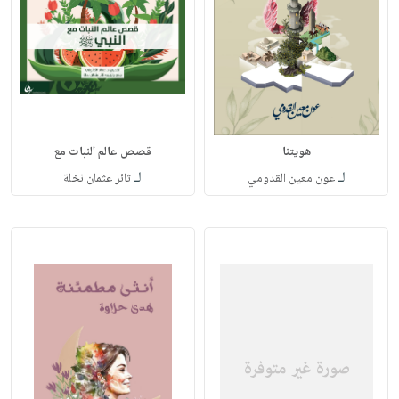
هويتنا
قصص عالم النبات مع
لـ
لـ
عون معين القدومي
ثائر عثمان نخلة