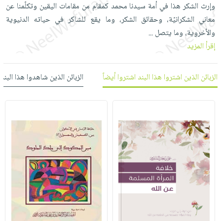
العناية
الأكثر
وإرث الشكر هذا في أمة سيدنا محمد كمقام من مقامات اليقين وتكلّمنا عن
شحن
أدوات
بالأسنان
مبيعاً
معاني الشكرانيّة، وحقائق الشكر، وما يقع للشاكر في حياته الدنيوية
مجاني
المائدة
والأخروية، وما يتصل
...
الحمية
العودة
بنود
الأوعية
إقرأ المزيد
والتغذية
للمدارس
مختارة
والتخزين
اشتراكات
اكسسوارات
أدوات
كتب
كل
الزبائن الذين اشتروا هذا البند اشتروا أيضاً
الزبائن الذين شاهدوا هذا البند
بحث
المطبخ
الاشتراكات
اكسسوارات
متقدم
منزلية
صندوق
القراءة
اكسسوارات
iKitab
ملابس
نيل
بلا
مطرزات
وفرات
حدود
حقائب
عن
حسابك
حلي
الشركة
عناية
لائحة
سياسة
بالذات
الأمنيات
الشركة