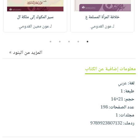
صابون
فيديوهات
عربة
أطفال
أسئلة
التسوق
خلافة المرأة المسلمة ع
سير المكوك إلى ملكة ال
مناسبات
يتكرر
لـ عون القدومي
لـ عون معين القدومي
طرحها
نشرة
الإصدارات
خدمات
5
4
3
2
1
نيل
المزيد من البنود »
وفرات
انشر
معلومات إضافية عن الكتاب
كتابك
لغة:
عربي
تواصل
طبعة:
1
معنا
حجم:
21×14
عدد الصفحات:
198
مجلدات:
1
ردمك:
9789923807132