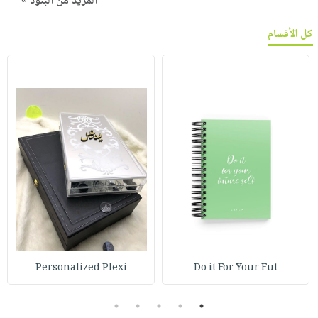
المزيد من البنود »
كل الأقسام
Personalized Plexi
Do it For Your Fut
5
4
3
2
1