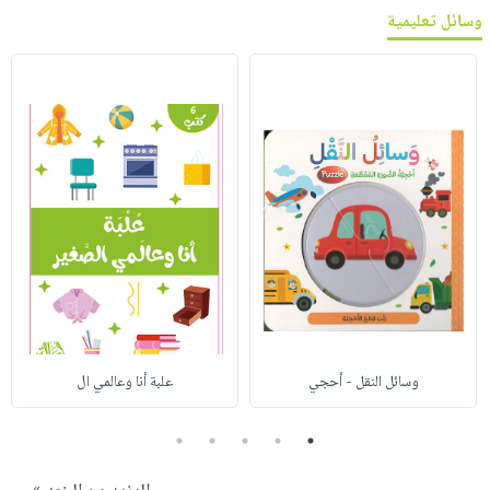
وسائل تعليمية
وسائل النقل - أحجي
علبة أنا وعالمي ال
5
4
3
2
1