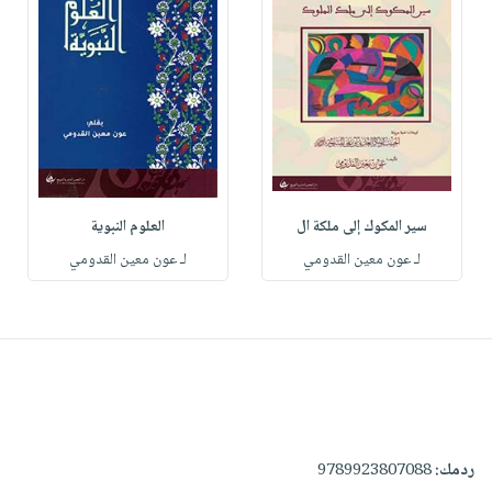
سير المكوك إلى ملكة ال
العلوم النبوية
لـ عون معين القدومي
لـ عون معين القدومي
ردمك:
9789923807088