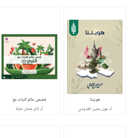
هويتنا
قصص عالم النبات مع
لـ
لـ
عون معين القدومي
ثائر عثمان نخلة