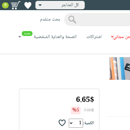
كل المتاجر
0
بحث متقدم
جديد
ن مجاني
اشتراكات
الصحة والعناية الشخصية
6.65$
%5
7.00$
الكمية: