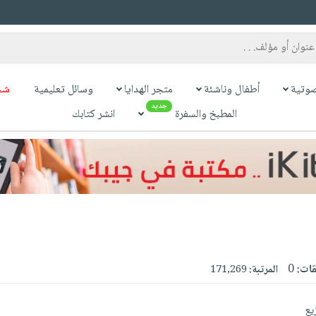
وتية
أطفال وناشئة
متجر الهدايا
وسائل تعليمية
شح
جديد
المطبخ والسفرة
انشر كتابك
قات:
0
المرتبة:
171,269
يع