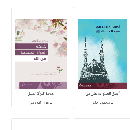
أجمل الصلوات على س
خلافة المرأة المسل
لـ
لـ
محمود خليل
عون القدومي