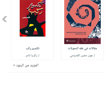
Next
مقالات في فقه التحولات
تكسير ركب
لـ عون معين القدومي
لـ زكريا تامر
المزيد من البنود »