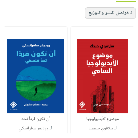
لـ فواصل للنشر والتوزيع
موضوع الأيديولوجيا
أن تكون فرداً تحد
لـ
لـ
سلافوي جيجيك
روديغر سافرانسكي