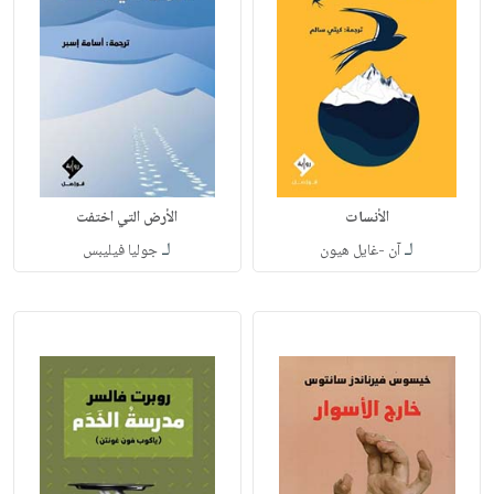
الأنسات
الأرض التي اختفت
لـ
لـ
آن -غايل هيون
جوليا فيليبس