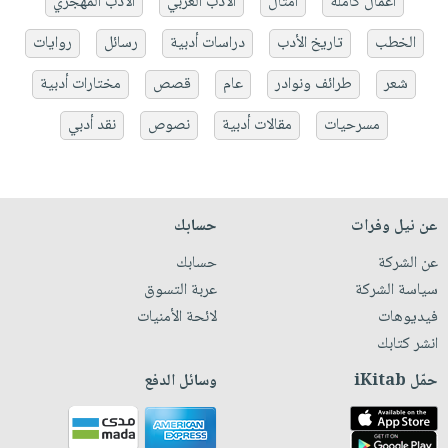
أعمال كاملة
أمثال
الأدب العربي
الأدب المهجري
الخطب
تاريخ الأدب
دراسات أدبية
رسائل
روايات
شعر
طرائف ونوادر
عام
قصص
مختارات أدبية
مسرحيات
مقالات أدبية
نصوص
نقد أدبي
عن نيل وفرات
حسابك
عن الشركة
حسابك
سياسة الشركة
عربة التسوق
فيديوهات
لائحة الأمنيات
انشر كتابك
حمّل iKitab
وسائل الدفع