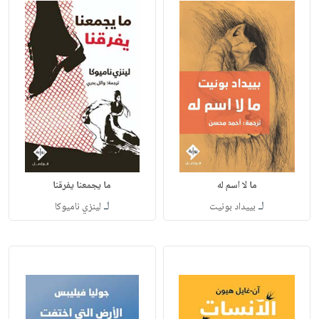
ما لا اسم له
ما يجمعنا يفرقنا
لـ
لـ
بييداد بونيت
لينزي ناميوكا