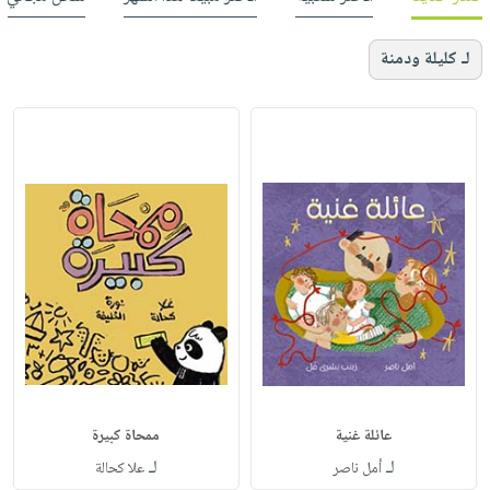
لـ كليلة ودمنة
عائلة غنية
ممحاة كبيرة
لـ
لـ
أمل ناصر
علا كحالة