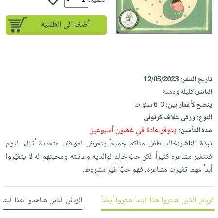
إختياراتنا
الكمية:
تعليمية
أسئلة
إختياراتنا
المواضيع
iKitab
يتكرر
أضف الى الطلبية
كتب
بلا
الأكثر
طرحها
أكاديمية
الصحة
حدود
مبيعاً
تحميل
والعناية
صندوق
أسئلة
وسائل
masmu3
الشخصية
القراءة
يتكرر
تعليمية
على
جديد
تاريخ النشر:
12/05/2023
English
طرحها
صندوق
Android
الناشر:
كليلة ودمنة
books
الكل
تحميل
القراءة
تحميل
ينصح لأعمار بين:
3-6 سنوات
iKitab
أجهزة
جوائز
المطبخ
masmu3
النوع:
ورقي غلاف كرتوني
على
العناية
والسفرة
على
يتوفر عادة في غضون أسبوعين
مدة التأمين:
Android
جديد
الشخصية
Apple
نبذة الناشر:
خالد طفل مثلكم جميعاً يتعرض لمواقف متعددة أثناء اليوم
تحميل
العناية
فتتغير مشاعره كثيراً. لكن حبّ خالد لوالديه وعائلته ومحبتهم له لا يتغيّروا
الكل
iKitab
وتصفيف
أبدأ مهما تغيرت مشاعره، فهو حبّ غير مشروط.
أواني
متجر
على
الشعر
الطهي
الهدايا
Apple
العناية
الزبائن الذين اشتروا هذا البند اشتروا أيضاً
الزبائن الذين شاهدوا هذا البند
أدوات
بالجسم
أقسام
الخبز