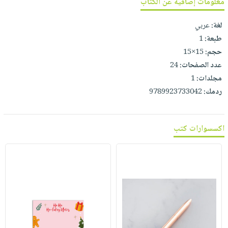
معلومات إضافية عن الكتاب
صابون
فيديوهات
عربة
أطفال
أسئلة
لغة:
عربي
التسوق
مناسبات
يتكرر
طبعة:
1
طرحها
حجم:
15×15
نشرة
عدد الصفحات:
24
الإصدارات
خدمات
مجلدات:
1
نيل
ردمك:
9789923733042
وفرات
انشر
كتابك
اكسسوارات كتب
تواصل
معنا