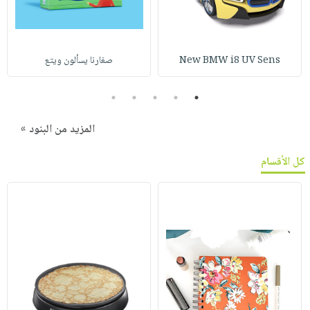
New BMW i8 UV Sens
صغارنا يسألون ويتع
5
4
3
2
1
المزيد من البنود »
كل الأقسام