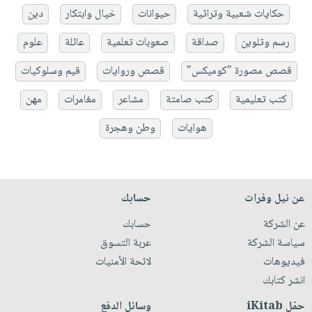
حكايات شعبية وتراثية
حيوانات
خيال وابتكار
دين
رسم وتلوين
صداقة
صعوبات تعلمية
عائلة
علوم
قصص مصورة "كوميكس"
قصص وروايات
قيم وسلوكيات
كتب تعليمية
كتب صامتة
مشاعر
مغامرات
مهن
هوايات
وطن وهجرة
عن نيل وفرات
حسابك
عن الشركة
حسابك
سياسة الشركة
عربة التسوق
فيديوهات
لائحة الأمنيات
انشر كتابك
حمّل iKitab
وسائل الدفع