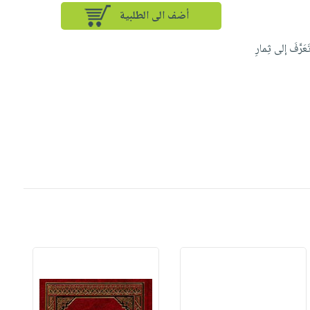
أضف الى الطلبية
َرَّفَ إلى ثِمارِ