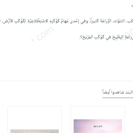
لتلوّث، الزّراعَةَ كَثيراً، وفي إحْدى مَهامٌ كَوْكَبِهِ الاسْتِطْلاعِيَّةِ لِكَوْكَبِ الأرْض، تَع
اعَةِ البِطّيخِ في كَوْكَبِ المِرّيخ؟.
البند شاهدوا أيضاً