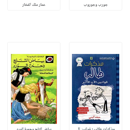
جورب وجوروب
عمار ملك الفخار
مذكرات طالب ؛ قوانين ال
بياض الثلج وحمرة الورد