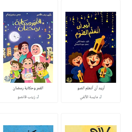
أريد أن أتعلم الصو
القمر وحكاية رمضان
لـ
لـ
مايسة الألفي
زينب قانصو