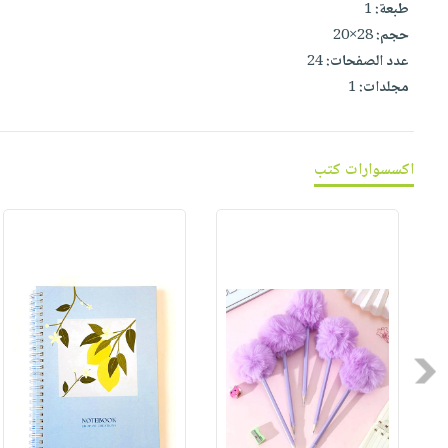
صابون
طبعة:
1
فيديوهات
عربة
حجم:
28×20
أطفال
أسئلة
التسوق
عدد الصفحات:
24
مناسبات
يتكرر
مجلدات:
1
طرحها
نشرة
الإصدارات
خدمات
نيل
اكسسوارات كتب
وفرات
انشر
كتابك
تواصل
معنا
Previous