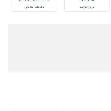
لـ روز غريب
لـ محمد العدناني