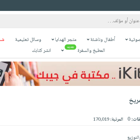
وتية
أطفال وناشئة
متجر الهدايا
وسائل تعليمية
شح
جديد
المطبخ والسفرة
انشر كتابك
ريخ
قات:
0
المرتبة:
170,019
التوزيع