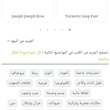
Joseph Joseph Brea
Turmeric Soap Past
5
4
3
2
1
المزيد من البنود »
تصفح المزيد من الكتب في المواضيع التالية /
كل المواضيع
/
أطفال
وناشئة
احتياجات خاصة
الموت
النوم
بيئة
بيوغرافيا
تقبل الذات والآخر
تكنولوجيا
توعية
ثقافات الشعوب
ثقافة مالية
جسم وصحة
حرب ولجوء
حكايات شعبية وتراثية
حيوانات
خيال وابتكار
دين