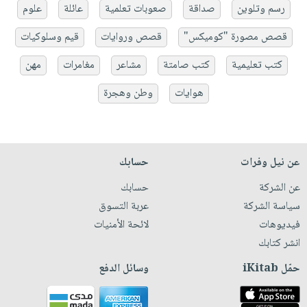
رسم وتلوين
صداقة
صعوبات تعلمية
عائلة
علوم
قصص مصورة "كوميكس"
قصص وروايات
قيم وسلوكيات
كتب تعليمية
كتب صامتة
مشاعر
مغامرات
مهن
هوايات
وطن وهجرة
عن نيل وفرات
حسابك
عن الشركة
حسابك
سياسة الشركة
عربة التسوق
فيديوهات
لائحة الأمنيات
انشر كتابك
حمّل iKitab
وسائل الدفع