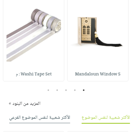
صابون
فيديوهات
عربة
أطفال
أسئلة
التسوق
مناسبات
يتكرر
طرحها
نشرة
الإصدارات
خدمات
نيل
وفرات
انشر
كتابك
Mandaloun Window S
Washi Tape Set : م
تواصل
معنا
5
4
3
2
1
المزيد من البنود »
الأكثر شعبية لنفس الموضوع
الأكثر شعبية لنفس الموضوع الفرعي