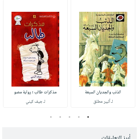
الذئب والجديان السبعة
مذكرات طالب ؛ رواية مصو
لـ ألبير مطلق
لـ جيف كيني
5
4
3
2
1
أبرز التعليقات