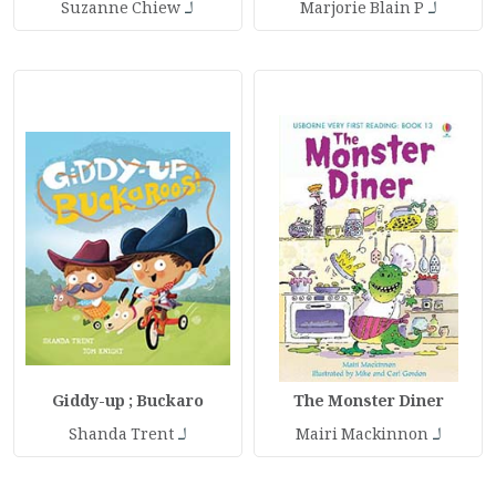
لـ
لـ
Suzanne Chiew
Marjorie Blain P
Giddy-up ; Buckaro
The Monster Diner
لـ
لـ
Shanda Trent
Mairi Mackinnon