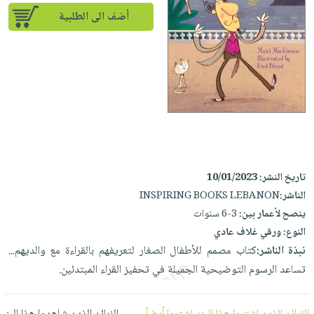
إختياراتنا
تعليمية
أسئلة
إختياراتنا
أضف الى الطلبية
المواضيع
iKitab
يتكرر
كتب
بلا
الأكثر
طرحها
أكاديمية
الصحة
حدود
مبيعاً
تحميل
والعناية
صندوق
أسئلة
وسائل
masmu3
الشخصية
القراءة
يتكرر
تعليمية
على
جديد
English
طرحها
صندوق
Android
books
الكل
تحميل
القراءة
تحميل
iKitab
أجهزة
جوائز
المطبخ
masmu3
تاريخ النشر:
10/01/2023
على
العناية
والسفرة
على
الناشر:
INSPIRING BOOKS LEBANON
Android
جديد
الشخصية
Apple
ينصح لأعمار بين:
3-6 سنوات
تحميل
العناية
الكل
النوع:
ورقي غلاف عادي
iKitab
وتصفيف
نبذة الناشر:
كتاب مصمم للأطفال الصغار لتعريفهم بالقراءة مع والديهم...
أواني
متجر
على
الشعر
تساعد الرسوم التوضيحية الجميلة في تحفيز القراء المبتدئين.
الطهي
الهدايا
Apple
العناية
أدوات
بالجسم
أقسام
الخبز