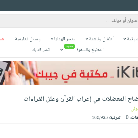
وتية
أطفال وناشئة
متجر الهدايا
وسائل تعليمية
شح
جديد
المطبخ والسفرة
انشر كتابك
اح المعضلات في إعراب القرآن وعلل القراءات
قولي
قات:
0
المرتبة:
160,935