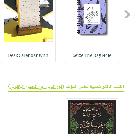
صابون
فيديوهات
عربة
أطفال
Previous
أسئلة
التسوق
مناسبات
يتكرر
طرحها
نشرة
الإصدارات
خدمات
نيل
وفرات
Desk Calendar with
Seize The Day Note
انشر
كتابك
تواصل
الكتب الأكثر شعبية لنفس المؤلف (
نور الدين أبي الحسن الباقولي
)
معنا