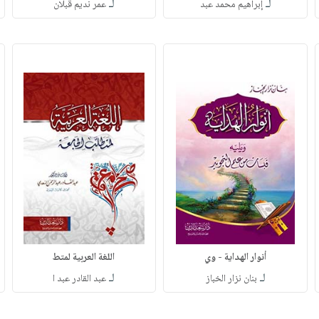
لـ
لـ
إبراهيم محمد عبد
عمر نديم قبلان
أنوار الهداية - وي
اللغة العربية لمتط
لـ
لـ
بنان نزار الخباز
عبد القادر عبد ا