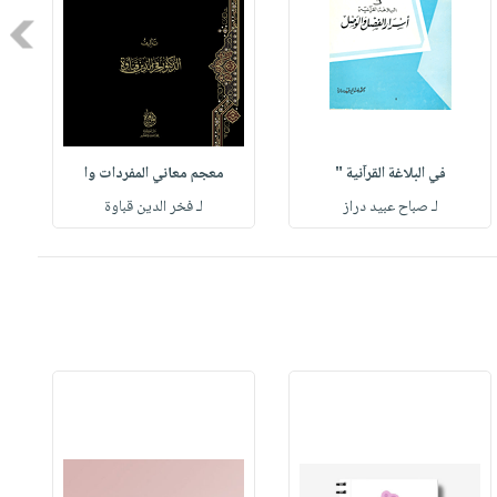
Next
في البلاغة القرآنية "
معجم معاني المفردات وا
لـ صباح عبيد دراز
لـ فخر الدين قباوة