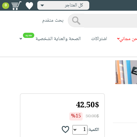
كل المتاجر
0
بحث متقدم
جديد
ن مجاني
اشتراكات
الصحة والعناية الشخصية
42.50$
%15
50.00$
الكمية: