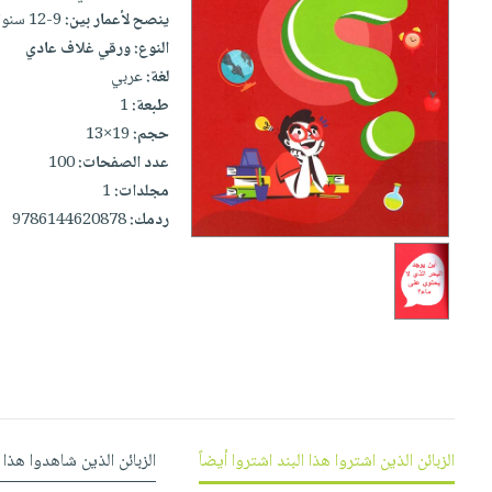
iKitab
تعليمية
أسئلة
ينصح لأعمار بين:
9-12 سنوات
Ai
بلا
المواضيع
يتكرر
النوع:
ورقي غلاف عادي
إختيارات
حدود
الأكثر
طرحها
لغة:
عربي
كتب
الصحة
أسئلة
مبيعاً
طبعة:
1
تحميل
أكاديمية
والعناية
يتكرر
وسائل
حجم:
19×13
masmu3
الشخصية
صندوق
طرحها
تعليمية
عدد الصفحات:
100
على
جديد
القراءة
تحميل
مجلدات:
1
صندوق
Android
English
iKitab
الكل
ردمك:
9786144620878
القراءة
تحميل
books
على
أجهزة
جوائز
المطبخ
masmu3
Android
العناية
والسفرة
على
تحميل
جديد
الشخصية
Apple
iKitab
العناية
الكل
على
وتصفيف
أواني
متجر
Apple
الشعر
الطهي
الهدايا
العناية
أدوات
الزبائن الذين اشتروا هذا البند اشتروا أيضاً
الزبائن الذين شاهدوا هذا 
بالجسم
أقسام
الخبز