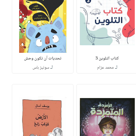
كتاب التلوين 3
تحديات أن تكون وحش
لـ
لـ
محمد عزام
سونيز باس