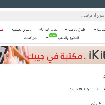
وتية
أطفال وناشئة
متجر الهدايا
وسائل تعليمية
شح
جديد
المطبخ والسفرة
انشر كتابك
قات:
0
المرتبة:
183,898
شر والتوزيع