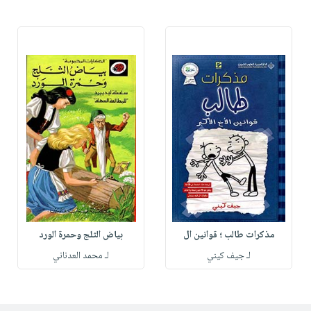
مذكرات طالب ؛ قوانين ال
بياض الثلج وحمرة الورد
لـ جيف كيني
لـ محمد العدناني