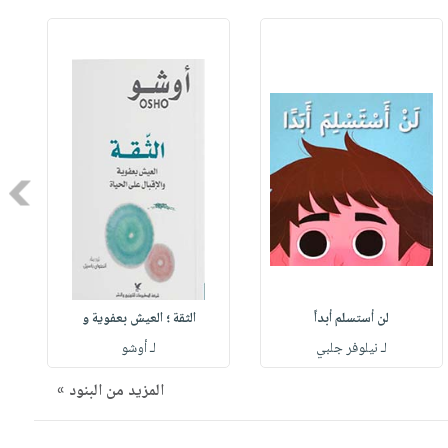
Next
لن أستسلم أبداً
الثقة ؛ العيش بعفوية و
لـ نيلوفر جلبي
لـ أوشو
المزيد من البنود »