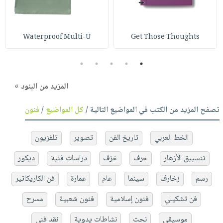
Waterproof Multi-U
Get Those Thoughts
5
4
3
2
1
المزيد من البنود »
تصفح المزيد من الكتب في المواضيع التالية /
كل المواضيع
/
فنون
الخط العربي
تاريخ الفن
تصوير
تلفزيون
تنسييق الأزهار
حرف
خزف
دراسات فنية
ديكور
رسم
زخارف
سينما
عام
عمارة
فن الكاريكاتير
فن تشكيلي
فنون إسلامية
فنون شعبية
مسرح
موسيقى
نحت
نشاطات يدوية
نقد فني