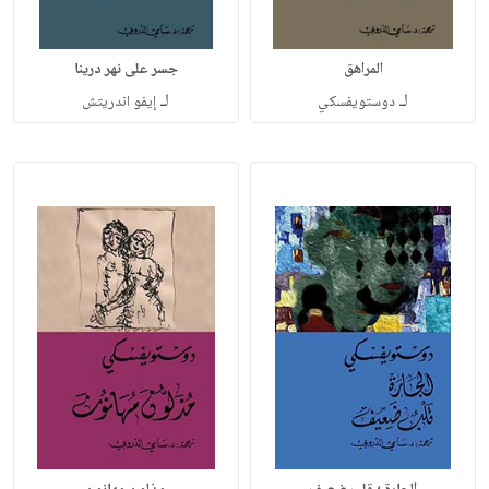
المراهق
جسر على نهر درينا
لـ
لـ
دوستويفسكي
إيفو اندريتش