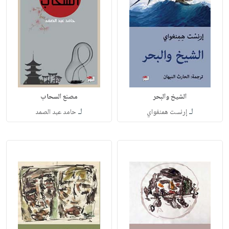
الشيخ والبحر
مصنع السحاب
لـ
لـ
إرنست همنغواي
حامد عبد الصمد