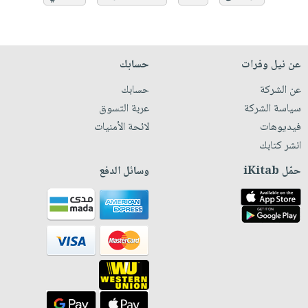
عن نيل وفرات
حسابك
عن الشركة
حسابك
سياسة الشركة
عربة التسوق
فيديوهات
لائحة الأمنيات
انشر كتابك
حمّل iKitab
وسائل الدفع