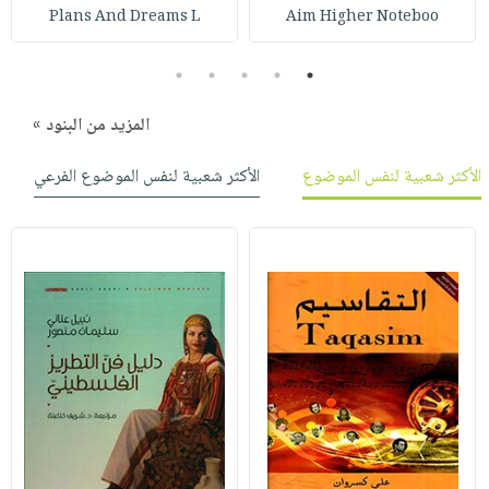
صابون
فيديوهات
Plans And Dreams L
Aim Higher Noteboo
عربة
أطفال
أسئلة
التسوق
5
4
3
2
1
مناسبات
يتكرر
طرحها
نشرة
المزيد من البنود »
الإصدارات
خدمات
نيل
الأكثر شعبية لنفس الموضوع
الأكثر شعبية لنفس الموضوع الفرعي
وفرات
انشر
كتابك
تواصل
معنا