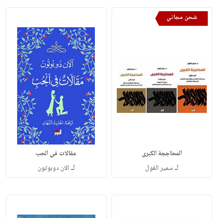
شحن مجاني
المحاججة الكبرى
مقالات في الحب
لـ
لـ
سمير الغول
الان دوبوتون