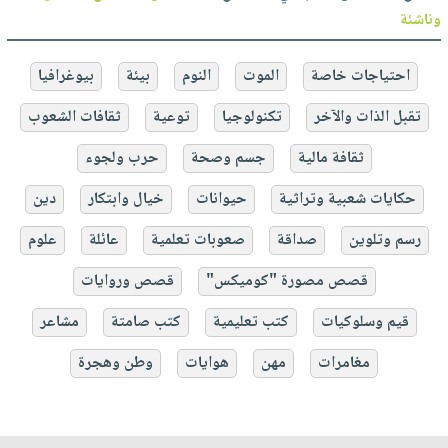
وناشئة
احتياجات خاصة
الموت
النوم
بيئة
بيوغرافيا
تقبل الذات والآخر
تكنولوجيا
توعية
ثقافات الشعوب
ثقافة مالية
جسم وصحة
حرب ولجوء
حكايات شعبية وتراثية
حيوانات
خيال وابتكار
دين
رسم وتلوين
صداقة
صعوبات تعلمية
عائلة
علوم
قصص مصورة "كوميكس"
قصص وروايات
قيم وسلوكيات
كتب تعليمية
كتب صامتة
مشاعر
مغامرات
مهن
هوايات
وطن وهجرة