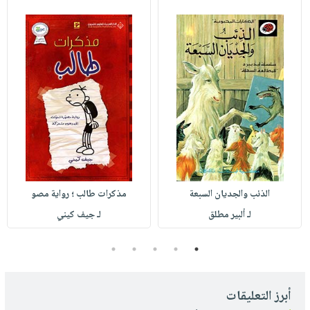
الذئب والجديان السبعة
مذكرات طالب ؛ رواية مصو
لـ ألبير مطلق
لـ جيف كيني
5
4
3
2
1
أبرز التعليقات