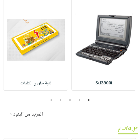
Sd3900i
لعبة حلزون الكلمات
5
4
3
2
1
المزيد من البنود »
كل الأقسام