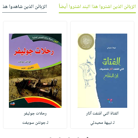
صابون
فيديوهات
الزبائن الذين اشتروا هذا البند اشتروا أيضاً
الزبائن الذين شاهدوا هذا ا
عربة
أطفال
أسئلة
التسوق
مناسبات
يتكرر
طرحها
نشرة
الإصدارات
خدمات
نيل
وفرات
انشر
كتابك
تواصل
معنا
الفتاة التي اقتفت آثار
رحلات جوليفر
لـ نبيهة محيدلي
لـ جونثن سويفت
5
4
3
2
1