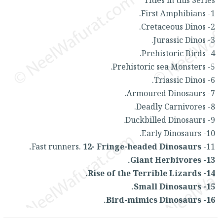
Titles in this Series
العناية
الأكثر
شحن
أدوات
1- First Amphibians.
بالأسنان
مبيعاً
مجاني
المائدة
2- Cretaceous Dinos.
الحمية
العودة
بنود
3- Jurassic Dinos.
الأوعية
والتغذية
للمدارس
مختارة
4- Prehistoric Birds.
والتخزين
اشتراكات
اكسسوارات
5- Prehistoric sea Monsters.
أدوات
كتب
كل
6- Triassic Dinos.
بحث
المطبخ
الاشتراكات
اكسسوارات
7- Armoured Dinosaurs.
متقدم
منزلية
صندوق
8- Deadly Carnivores.
القراءة
اكسسوارات
9- Duckbilled Dinosaurs.
10- Early Dinosaurs.
iKitab
ملابس
نيل
12- Fringe-headed Dinosaurs.
11- Fast runners.
بلا
مطرزات
وفرات
13- Giant Herbivores.
حدود
حقائب
عن
14- Rise of the Terrible Lizards.
حسابك
حلي
الشركة
15- Small Dinosaurs.
عناية
لائحة
16- Bird-mimics Dinosaurs.
سياسة
بالذات
الأمنيات
الشركة