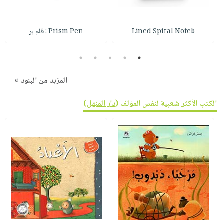
صابون
فيديوهات
عربة
أطفال
أسئلة
التسوق
Lined Spiral Noteb
Prism Pen : قلم بر
مناسبات
يتكرر
طرحها
نشرة
5
4
3
2
1
الإصدارات
خدمات
نيل
المزيد من البنود »
وفرات
الكتب الأكثر شعبية لنفس المؤلف (
دار المنهل
)
انشر
كتابك
تواصل
معنا