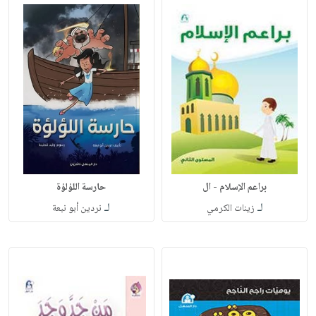
براعم الإسلام - ال
حارسة اللؤلؤة
لـ
لـ
زينات الكرمي
نردين أبو نبعة