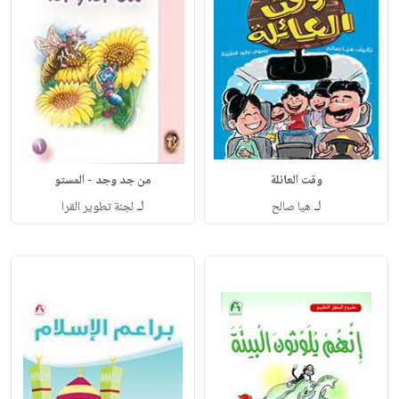
وقت العائلة
من جد وجد - المستو
لـ
لـ
هيا صالح
لجنة تطوير القرا