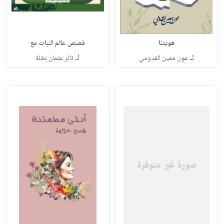
هويتنا
قصص عالم النبات مع
لـ
لـ
عون معين القدومي
ثائر عثمان نخلة