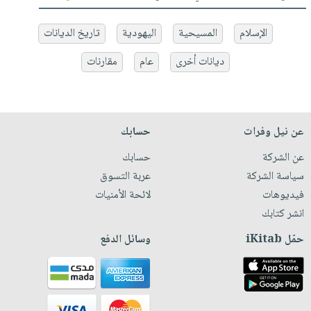
الإسلام
المسيحية
اليهودية
تاريخ الديانات
ديانات أخرى
عام
مقارنات
عن نيل وفرات
حسابك
عن الشركة
حسابك
سياسة الشركة
عربة التسوق
فيديوهات
لائحة الأمنيات
انشر كتابك
حمّل iKitab
وسائل الدفع