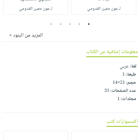
صابون
فيديوهات
لـ عون معين القدومي
لـ عون معين القدومي
عربة
أطفال
أسئلة
التسوق
مناسبات
يتكرر
5
4
3
2
1
طرحها
نشرة
المزيد من البنود »
الإصدارات
خدمات
نيل
معلومات إضافية عن الكتاب
وفرات
لغة:
عربي
انشر
طبعة:
1
كتابك
حجم:
21×14
تواصل
عدد الصفحات:
35
معنا
مجلدات:
1
اكسسوارات كتب