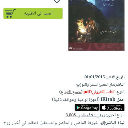
إختياراتنا
تعليمية
أسئلة
إختياراتنا
المواضيع
iKitab
يتكرر
أضف الى الطلبية
كتب
بلا
الأكثر
طرحها
أكاديمية
الصحة
حدود
مبيعاً
تحميل
والعناية
صندوق
أسئلة
إختياراتنا
masmu3
الشخصية
القراءة
يتكرر
وسائل
على
جديد
English
طرحها
تعليمية
Android
books
الكل
تحميل
صندوق
تحميل
iKitab
أجهزة
القراءة
المطبخ
masmu3
على
العناية
والسفرة
على
جوائز
تاريخ النشر:
01/01/2015
Android
جديد
الشخصية
Apple
الناشر:
دار المعين للنشر والتوزيع
تحميل
العناية
النوع:
كتاب إلكتروني/pdf
(
جميع الأنواع
)
الكل
iKitab
وتصفيف
حمّل iKitab
(أجهزة لوحية وهواتف ذكية)
أواني
متجر
على
الشعر
الطهي
الهدايا
Apple
العناية
أنواع اخرى:
ورقي غلاف عادي
3.80$
أدوات
بالجسم
أقسام
نبذة الناشر:
إنها خيوط الماضي والحاضر والمستقبل تنتظم في أخبار روح
الخبز