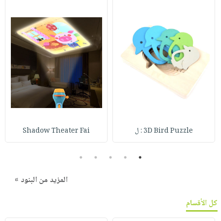
3D Bird Puzzle : ل
Shadow Theater Fai
5
4
3
2
1
المزيد من البنود »
كل الأقسام