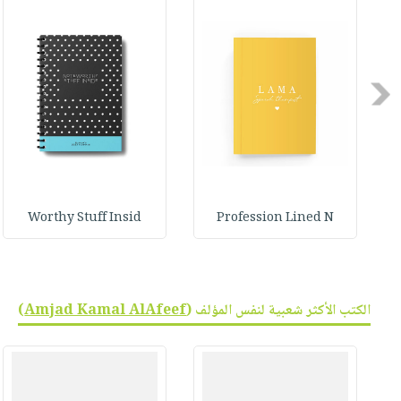
صابون
فيديوهات
عربة
أطفال
أسئلة
التسوق
مناسبات
يتكرر
طرحها
Previous
نشرة
الإصدارات
خدمات
نيل
وفرات
انشر
Worthy Stuff Insid
Profession Lined N
كتابك
تواصل
معنا
الكتب الأكثر شعبية لنفس المؤلف (
Amjad Kamal AlAfeef
)