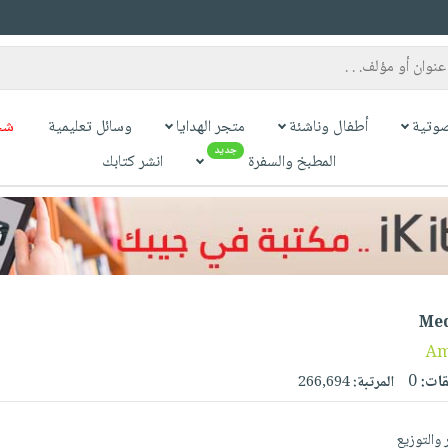
وتية
أطفال وناشئة
متجر الهدايا
وسائل تعليمية
شح
جديد
المطبخ والسفرة
انشر كتابك
Med
Am
قات:
0
المرتبة:
266,694
 والتوزيع