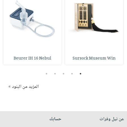
صابون
فيديوهات
عربة
أطفال
أسئلة
التسوق
مناسبات
يتكرر
طرحها
نشرة
الإصدارات
خدمات
نيل
وفرات
Beurer IH 16 Nebul
Sursock Museum Win
انشر
كتابك
5
4
3
2
1
تواصل
معنا
المزيد من البنود »
عن نيل وفرات
حسابك