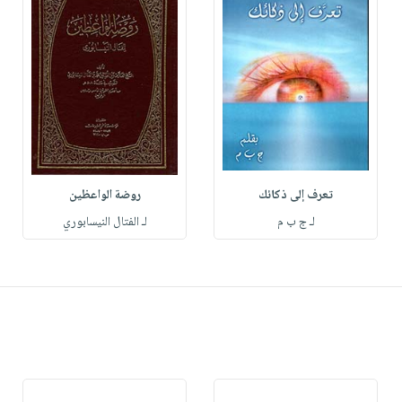
تعرف إلى ذكائك
روضة الواعظين
لـ ج ب م
لـ الفتال النيسابوري