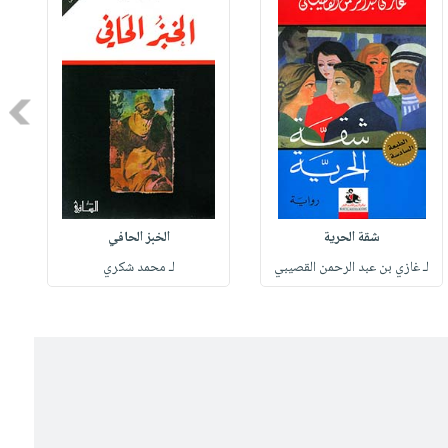
Next
شقة الحرية
الخبز الحافي
لـ غازي بن عبد الرحمن القصيبي
لـ محمد شكري
ل