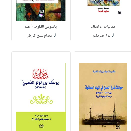
جماليات الاختفاء
جاسوس القلوب ( علم
لـ
لـ
بول فيريليو
عصام شيخ الأرض