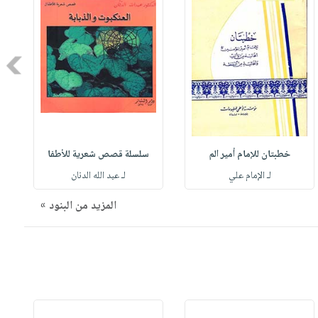
Next
خطبتان للإمام أمير الم
سلسلة قصص شعرية للأطفا
لـ الإمام علي
لـ عبد الله الدنان
المزيد من البنود »