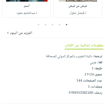
صابون
فيديوهات
غيض من فيض
أسمر
عربة
أطفال
أسئلة
لـ فيصل جلول
لـ عبدالحليم حمود
التسوق
مناسبات
يتكرر
طرحها
5
4
3
2
1
نشرة
الإصدارات
خدمات
المزيد من البنود »
نيل
وفرات
معلومات إضافية عن الكتاب
انشر
ترجمة:
دائرة التعريب بالمركز الدولي للصحافة
كتابك
لغة:
عربي
تواصل
طبعة:
1
معنا
حجم:
24×17
عدد الصفحات:
144
مجلدات:
1
ردمك:
9789953382180