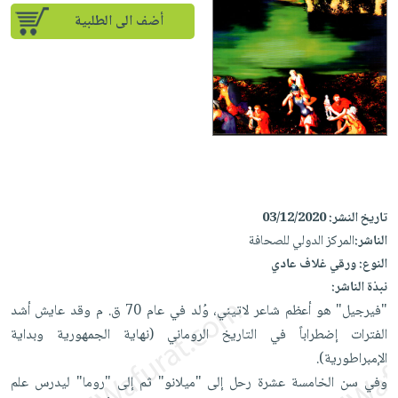
إختياراتنا
تعليمية
أسئلة
إختياراتنا
أضف الى الطلبية
المواضيع
iKitab
يتكرر
كتب
بلا
الأكثر
طرحها
أكاديمية
الصحة
حدود
مبيعاً
تحميل
والعناية
صندوق
أسئلة
إختياراتنا
masmu3
الشخصية
القراءة
يتكرر
وسائل
على
جديد
English
طرحها
تعليمية
Android
books
الكل
تحميل
صندوق
تحميل
iKitab
أجهزة
القراءة
المطبخ
masmu3
تاريخ النشر:
03/12/2020
على
العناية
والسفرة
على
جوائز
الناشر:
المركز الدولي للصحافة
Android
جديد
الشخصية
Apple
النوع:
ورقي غلاف عادي
تحميل
العناية
نبذة الناشر:
الكل
iKitab
وتصفيف
"فيرجيل" هو أعظم شاعر لاتيني، وُلد في عام 70 ق. م وقد عايش أشد
أواني
متجر
على
الشعر
الفترات إضطراباً في التاريخ الروماني (نهاية الجمهورية وبداية
الطهي
الهدايا
Apple
العناية
الإمبراطورية).
أدوات
بالجسم
أقسام
وفي سن الخامسة عشرة رحل إلى "ميلانو" ثم إلى "روما" ليدرس علم
الخبز