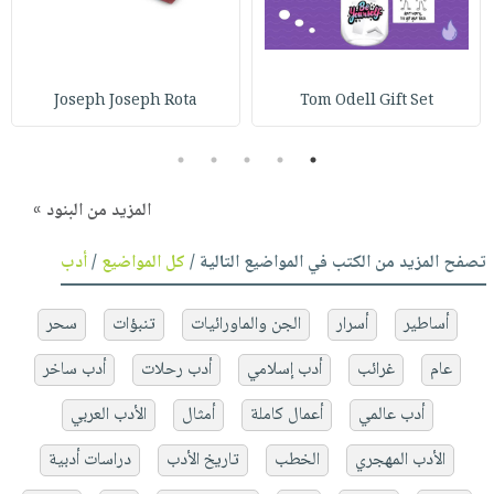
Joseph Joseph Rota
Tom Odell Gift Set
5
4
3
2
1
المزيد من البنود »
تصفح المزيد من الكتب في المواضيع التالية /
كل المواضيع
/
أدب
أساطير
أسرار
الجن والماورائيات
تنبؤات
سحر
عام
غرائب
أدب إسلامي
أدب رحلات
أدب ساخر
أدب عالمي
أعمال كاملة
أمثال
الأدب العربي
الأدب المهجري
الخطب
تاريخ الأدب
دراسات أدبية