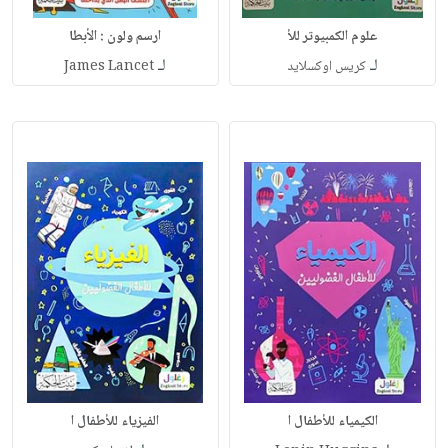
علوم الكمبيوتر للأ
ارسم ولون : الأبطا
لـ
لـ
كريس اوكسلايد
James Lancet
الكيمياء للأطفال ا
الفيزياء للأطفال ا