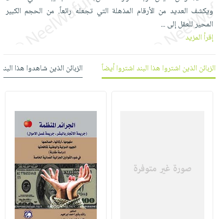
العناية
الأكثر
شحن
ويكشف العديد من الأرقام المذهلة التي تجعله رائعاً. من الحجم الكبير
أدوات
بالأسنان
مبيعاً
مجاني
المحير للعقل إلى
...
المائدة
الحمية
العودة
إقرأ المزيد
بنود
الأوعية
والتغذية
للمدارس
مختارة
والتخزين
اشتراكات
اكسسوارات
الزبائن الذين اشتروا هذا البند اشتروا أيضاً
الزبائن الذين شاهدوا هذا البند
أدوات
كتب
كل
بحث
المطبخ
الاشتراكات
اكسسوارات
متقدم
منزلية
صندوق
القراءة
اكسسوارات
iKitab
ملابس
نيل
بلا
مطرزات
وفرات
حدود
حقائب
عن
حسابك
حلي
الشركة
عناية
لائحة
سياسة
بالذات
الأمنيات
الشركة