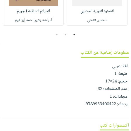
صابون
فيديوهات
عربة
أطفال
العمارة العربية الحضري
الجرائم المنظمة ( جريم
أسئلة
التسوق
لـ حسن فتحي
لـ راشد بشير احمد إبراهيم
مناسبات
يتكرر
طرحها
نشرة
3
2
1
الإصدارات
خدمات
نيل
معلومات إضافية عن الكتاب
وفرات
انشر
لغة:
عربي
كتابك
طبعة:
1
تواصل
حجم:
24×17
معنا
عدد الصفحات:
32
مجلدات:
1
ردمك:
9789933400422
اكسسوارات كتب