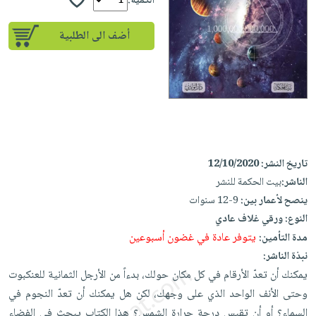
إختياراتنا
الكمية:
تعليمية
أسئلة
إختياراتنا
المواضيع
iKitab
يتكرر
أضف الى الطلبية
كتب
بلا
الأكثر
طرحها
أكاديمية
الصحة
حدود
مبيعاً
تحميل
والعناية
صندوق
أسئلة
وسائل
masmu3
الشخصية
القراءة
يتكرر
تعليمية
على
جديد
English
طرحها
صندوق
Android
books
الكل
تحميل
القراءة
تحميل
iKitab
أجهزة
تاريخ النشر:
12/10/2020
جوائز
المطبخ
masmu3
على
العناية
الناشر:
بيت الحكمة للنشر
والسفرة
على
Android
جديد
الشخصية
ينصح لأعمار بين:
9-12 سنوات
Apple
النوع:
ورقي غلاف عادي
تحميل
العناية
الكل
يتوفر عادة في غضون أسبوعين
مدة التأمين:
iKitab
وتصفيف
أواني
متجر
نبذة الناشر:
على
الشعر
الطهي
الهدايا
يمكنك أن تعدّ الأرقام في كل مكان حولك، بدءاً من الأرجل الثمانية للعنكبوت
Apple
العناية
أدوات
وحتى الأنف الواحد الذي على وجهك، لكن هل يمكنك أن تعدّ النجوم في
بالجسم
أقسام
الخبز
السماء؟ أو أن تقيس درجة حرارة الشمس؟ هذا الكتاب يبحث في الفضاء