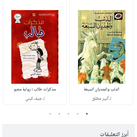
الذئب والجديان السبعة
مذكرات طالب ؛ رواية مصو
لـ ألبير مطلق
لـ جيف كيني
5
4
3
2
1
أبرز التعليقات