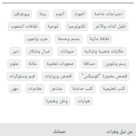
احتياجات خاصة
الموت
النوم
بيئة
بيوغرافيا
تقبل الذات والآخر
تكنولوجيا
توعية
ثقافات الشعوب
ثقافة مالية
جسم وصحة
حرب ولجوء
حكايات شعبية وتراثية
حيوانات
خيال وابتكار
دين
رسم وتلوين
صداقة
صعوبات تعلمية
عائلة
علوم
قصص مصورة "كوميكس"
قصص وروايات
قيم وسلوكيات
كتب تعليمية
كتب صامتة
مشاعر
مغامرات
مهن
هوايات
وطن وهجرة
عن نيل وفرات
حسابك