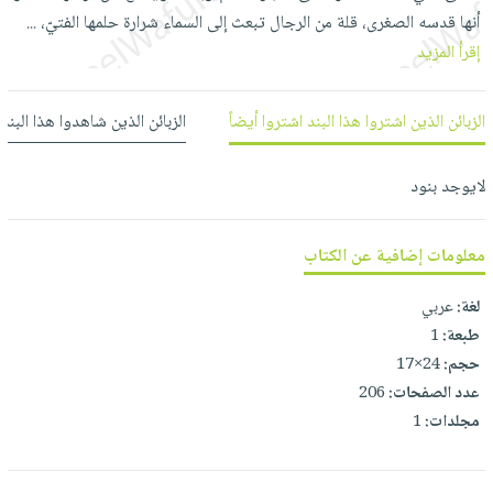
العناية
الأكثر
شحن
أنها قدسه الصغرى، قلة من الرجال تبعث إلى السماء شرارة حلمها الفتيّ،
...
أدوات
بالأسنان
مبيعاً
مجاني
إقرأ المزيد
المائدة
الحمية
العودة
بنود
الأوعية
والتغذية
للمدارس
مختارة
الزبائن الذين اشتروا هذا البند اشتروا أيضاً
الزبائن الذين شاهدوا هذا البند
والتخزين
اشتراكات
اكسسوارات
أدوات
كتب
كل
بحث
المطبخ
لايوجد بنود
الاشتراكات
اكسسوارات
متقدم
منزلية
صندوق
معلومات إضافية عن الكتاب
القراءة
اكسسوارات
iKitab
ملابس
لغة:
عربي
نيل
بلا
مطرزات
طبعة:
1
وفرات
حدود
حجم:
24×17
حقائب
عن
حسابك
عدد الصفحات:
206
حلي
الشركة
مجلدات:
1
عناية
لائحة
سياسة
بالذات
الأمنيات
الشركة