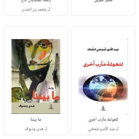
جسر عفرين
رحلة السنديان الأخ
لـ
محمد بن الحسن
للعولمة مآرب أخرى
ما بيننا
لـ
لـ
عبد الأمير شمخي
هدى وسوف