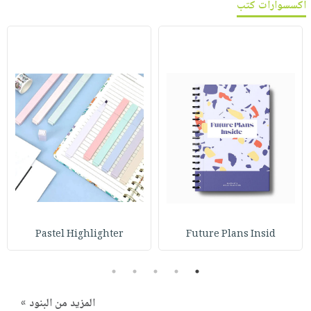
اكسسوارات كتب
صابون
فيديوهات
عربة
أطفال
أسئلة
التسوق
مناسبات
يتكرر
طرحها
نشرة
الإصدارات
خدمات
نيل
وفرات
انشر
كتابك
تواصل
معنا
Pastel Highlighter
Future Plans Insid
5
4
3
2
1
المزيد من البنود »