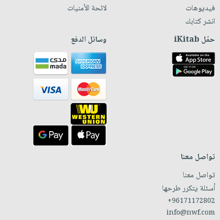
فيديوهات
لائحة الأمنيات
انشر كتابك
حمّل iKitab
وسائل الدفع
تواصل معنا
تواصل معنا
أسئلة يتكرر طرحها
+96171172802
info@nwf.com