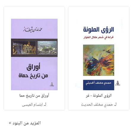
الرؤى الملونة - قر
أوراق من تاريخ حما
لـ
لـ
حمدي مخلف الحديث
ابتسام العيسى
المزيد من البنود »