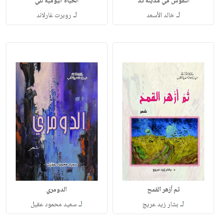
النقوش في مدينة تد
الحياة اليومية للي
لـ
لـ
خالد الأسعد
روبرت غارلاند
ثم أزهر القمح
الدومري
لـ
لـ
بشار زيد عريج
سعيد محمود عقيل