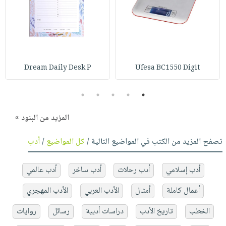
Dream Daily Desk P
Ufesa BC1550 Digit
5
4
3
2
1
المزيد من البنود »
تصفح المزيد من الكتب في المواضيع التالية /
كل المواضيع
/
أدب
أدب إسلامي
أدب رحلات
أدب ساخر
أدب عالمي
أعمال كاملة
أمثال
الأدب العربي
الأدب المهجري
الخطب
تاريخ الأدب
دراسات أدبية
رسائل
روايات