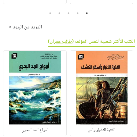
5
4
3
2
1
المزيد من البنود »
الكتب الأكثر شعبية لنفس المؤلف (
طالب عمران
)
الفتية الأغرار وأس
أمواج المد البحري