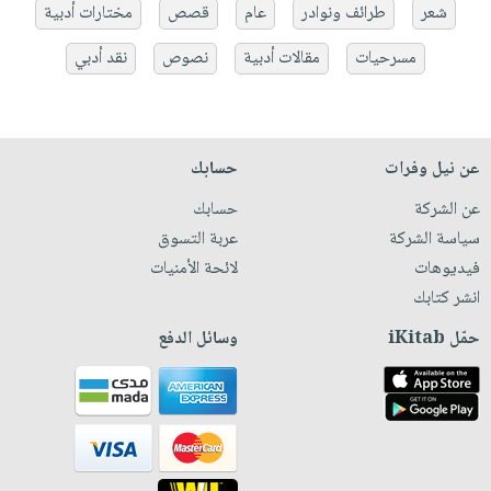
شعر
طرائف ونوادر
عام
قصص
مختارات أدبية
مسرحيات
مقالات أدبية
نصوص
نقد أدبي
عن نيل وفرات
حسابك
عن الشركة
حسابك
سياسة الشركة
عربة التسوق
فيديوهات
لائحة الأمنيات
انشر كتابك
حمّل iKitab
وسائل الدفع