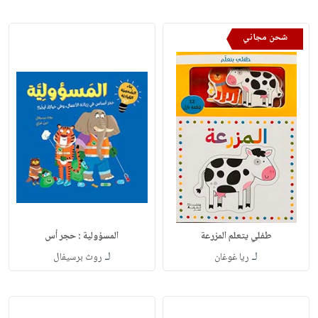
شحن مجاني
طفلي يتعلم المزرعة
المسؤولية : حجر أس
لـ
لـ
ريا غوغان
روث برسيفال