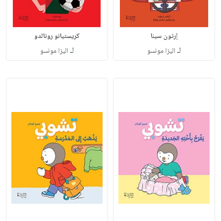
إرتون سينا
كريستيانو رونالدو
لـ
لـ
اليزا مونسو
اليزا مونسو