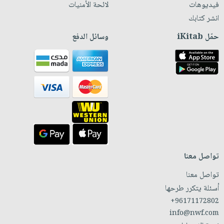
فيديوهات
لائحة الأمنيات
انشر كتابك
حمّل iKitab
وسائل الدفع
تواصل معنا
تواصل معنا
أسئلة يتكرر طرحها
+96171172802
info@nwf.com