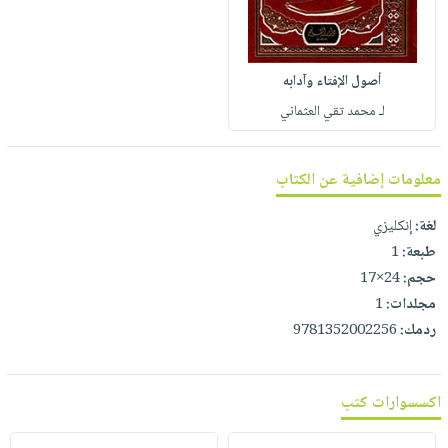
صابون
فيديوهات
عربة
أطفال
أسئلة
التسوق
مناسبات
يتكرر
أصول الإفتاء وآدابه
طرحها
نشرة
لـ محمد تقي العثماني
الإصدارات
خدمات
نيل
معلومات إضافية عن الكتاب
وفرات
انشر
لغة:
إنكليزي
كتابك
طبعة:
1
تواصل
حجم:
24×17
معنا
مجلدات:
1
ردمك:
9781352002256
اكسسوارات كتب