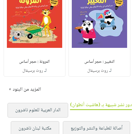
التغيير : حجر أساس
المرونة : حجر أساس
لـ
لـ
روث برسيفال
روث برسيفال
المزيد من البنود »
دور نشر شبيهة بـ (هاشيت أنطوان)
الدار العربية للعلوم ناشرون
أصالة للطباعة والنشر والتوزيع
مكتبة لبنان ناشرون