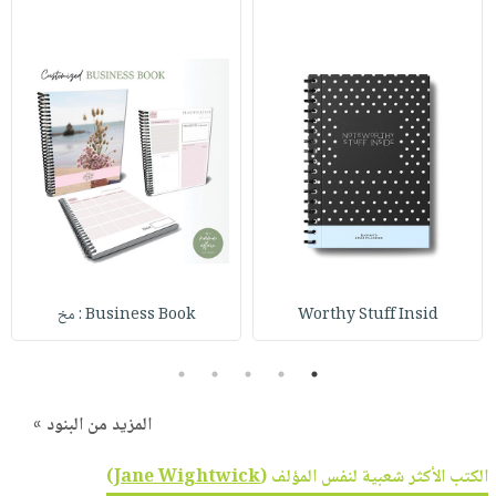
Worthy Stuff Insid
Business Book : مخ
5
4
3
2
1
المزيد من البنود »
الكتب الأكثر شعبية لنفس المؤلف (
Jane Wightwick
)