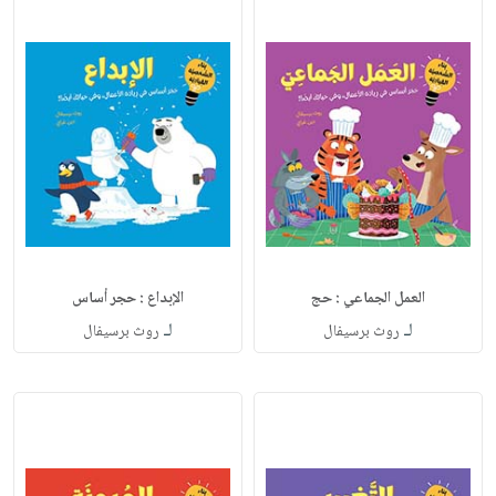
العمل الجماعي : حج
الإبداع : حجر أساس
لـ
لـ
روث برسيفال
روث برسيفال