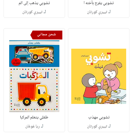
تشوبي يفرح بأخته ا
تشوبي يذهب إلى الم
لـ
لـ
تييري كورتان
تييري كورتان
شحن مجاني
تشوبي مهذب
طفلي يتعلم المركبا
لـ
لـ
تييري كورتان
ريا غوغان