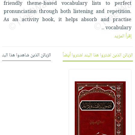
العناية
الأكثر
friendly theme-based vocabulary lists to perfect
شحن
أدوات
بالأسنان
مبيعاً
pronunciation through both listening and repetition.
مجاني
المائدة
As an activity book, it helps absorb and practise
الحمية
العودة
بنود
الأوعية
vocabulary
...
والتغذية
للمدارس
مختارة
والتخزين
اشتراكات
إقرأ المزيد
اكسسوارات
أدوات
كتب
كل
بحث
المطبخ
الاشتراكات
الزبائن الذين اشتروا هذا البند اشتروا أيضاً
الزبائن الذين شاهدوا هذا البند
اكسسوارات
متقدم
منزلية
صندوق
القراءة
اكسسوارات
iKitab
ملابس
نيل
بلا
مطرزات
وفرات
حدود
حقائب
عن
حسابك
حلي
الشركة
عناية
لائحة
سياسة
بالذات
الأمنيات
الشركة