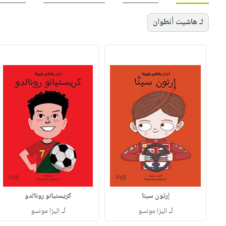
لـ هاشيت أنطوان
إرتون سينا
كريستيانو رونالدو
لـ
لـ
اليزا مونسو
اليزا مونسو