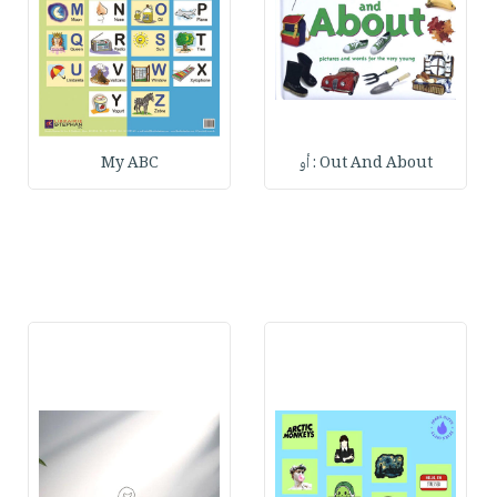
Out And About : أو
My ABC