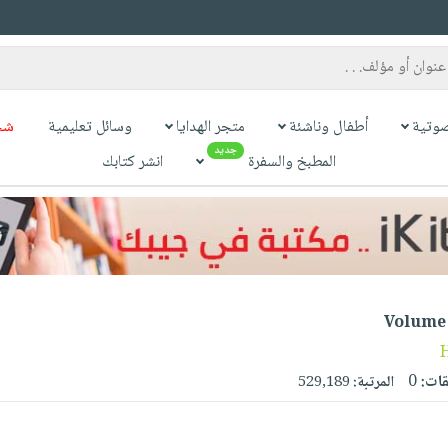
وتية
أطفال وناشئة
متجر الهدايا
وسائل تعليمية
شح
جديد
المطبخ والسفرة
انشر كتابك
Volume 
قات:
0
المرتبة:
529,189