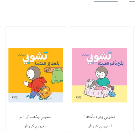
تشوبي يفرح بأخته ا
تشوبي يذهب إلى الم
لـ
لـ
تييري كورتان
تييري كورتان