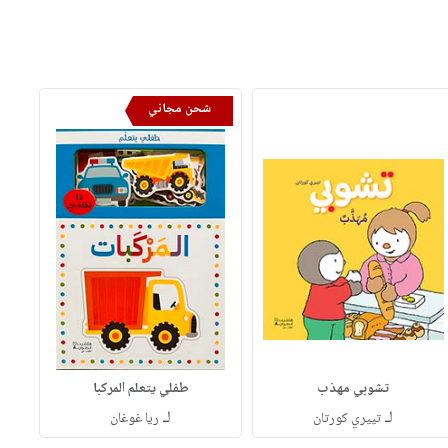
شحن مجاني
تشوبي مهذب
طفلي يتعلم المركبا
لـ
لـ
تييري كورتان
ريا غوغان