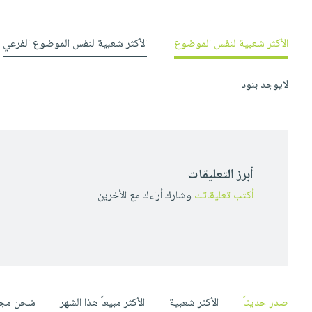
صابون
فيديوهات
عربة
أطفال
أسئلة
التسوق
الأكثر شعبية لنفس الموضوع
الأكثر شعبية لنفس الموضوع الفرعي
مناسبات
يتكرر
طرحها
نشرة
لايوجد بنود
الإصدارات
خدمات
نيل
وفرات
انشر
كتابك
أبرز التعليقات
تواصل
أكتب تعليقاتك
وشارك أراءك مع الأخرين
معنا
صدر حديثاً
الأكثر شعبية
الأكثر مبيعاً هذا الشهر
شحن مجا