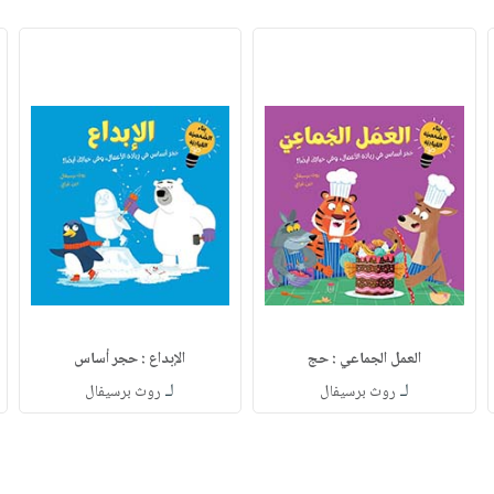
العمل الجماعي : حج
الإبداع : حجر أساس
لـ
لـ
روث برسيفال
روث برسيفال