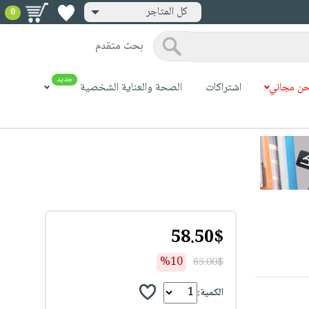
كل المتاجر
0
بحث متقدم
جديد
ن مجاني
اشتراكات
الصحة والعناية الشخصية
58.50$
%10
65.00$
الكمية: