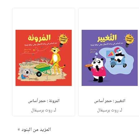
التغيير : حجر أساس
المرونة : حجر أساس
لـ
لـ
روث برسيفال
روث برسيفال
المزيد من البنود »