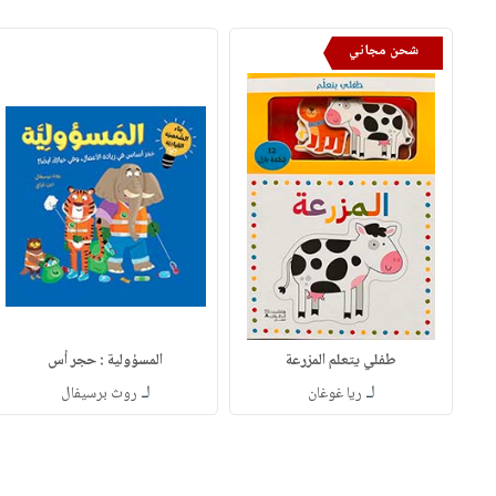
شحن مجاني
طفلي يتعلم المزرعة
المسؤولية : حجر أس
لـ
لـ
ريا غوغان
روث برسيفال