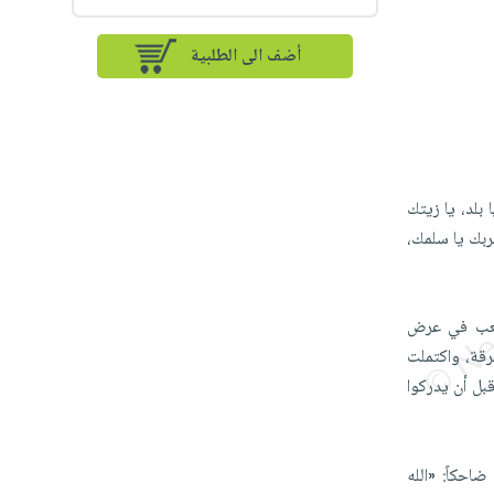
أضف الى الطلبية
 بلد، يا زيتك
ربك يا سلمك،
تلعب في عرض
برقة، واكتملت
بل أن يدركوا
احكاً: «الله