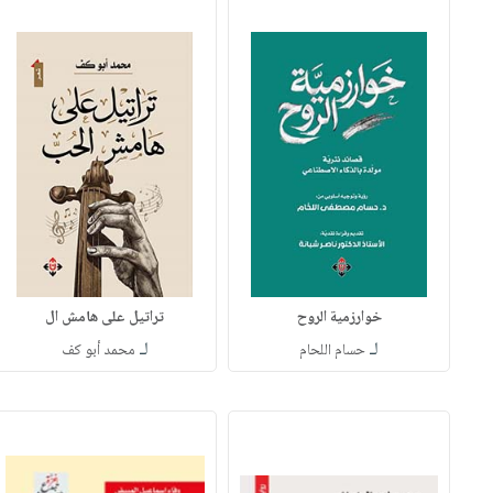
خوارزمية الروح
تراتيل على هامش ال
لـ
لـ
حسام اللحام
محمد أبو كف