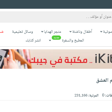
وتية
أطفال وناشئة
متجر الهدايا
وسائل تعليمية
شح
جديد
المطبخ والسفرة
انشر كتابك
م العشق
قات:
0
المرتبة:
231,166