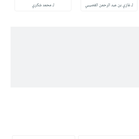
لـ غازي بن عبد الرحمن القصيبي
لـ محمد شكري
ل