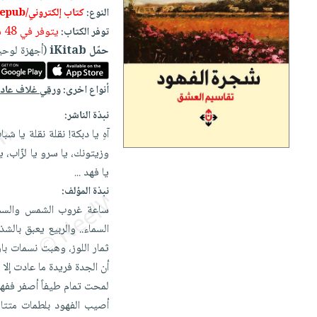
إختياراتنا
تعليمية
أسئلة
النوع:
كتاب إلكتروني/epub
إختياراتنا
المواضيع
iKitab
يتكرر
يتوفر في 48 ساعة
توفر الكتاب:
كتب
بلا
الأكثر
طرحها
حمّل iKitab
(أجهزة لوحي
أكاديمية
الصحة
حدود
مبيعاً
تحميل
والعناية
صندوق
أسئلة
وسائل
masmu3
أنواع اخرى:
ورقي غلاف عا
الشخصية
القراءة
يتكرر
تعليمية
على
جديد
نبذة الناشر:
English
طرحها
صندوق
Android
آهِ يا دبكة! نقلة نقلة يا ش
books
الكل
تحميل
القراءة
تحميل
وزيتونك، يا سرو يا لزّاب، 
iKitab
أجهزة
جوائز
المطبخ
masmu3
يا فهد
...
على
العناية
والسفرة
على
نبذة المؤلف:
Android
جديد
الشخصية
Apple
ساعة غروب الشمس والسماء 
تحميل
العناية
السماء.. والربيع يعبق بالش
الكل
iKitab
وتصفيف
ثمار اللوز، وهبت نسمات بار
أواني
متجر
على
الشعر
أن الجدة فريدة ما عادت إل
الطهي
الهدايا
Apple
العناية
لمحت تمام طيفاً أصفر ففه
أدوات
بالجسم
أقسام
أصيب الفهود بلطمات متتال
الخبز