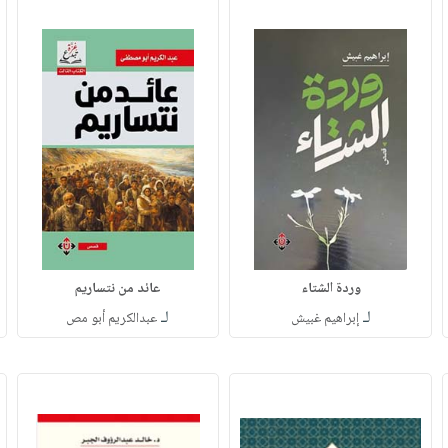
وردة الشتاء
عائد من نتساريم
لـ
لـ
إبراهيم غبيش
عبدالكريم أبو مص