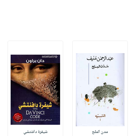
مدن الملح
شيفرة دافنتشي