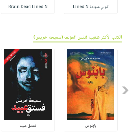
كوني شجاعة Lined N
Brain Dead Lined N
الكتب الأكثر شعبية لنفس المؤلف (
سميحة خريس
)
Previous
بابنوس
فستق عبيد