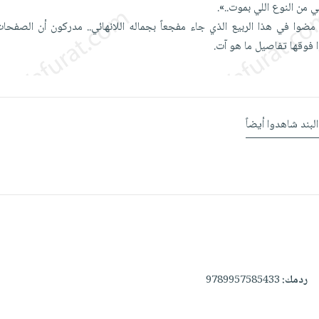
 من النوع اللي بموت..».
 مضوا في هذا الربيع الذي جاء مفجعاً بجماله اللانهائي.. مدركون أن الصفحات
فوقها تفاصيل ما هو آت.
البند شاهدوا أيضاً
ردمك:
9789957585433