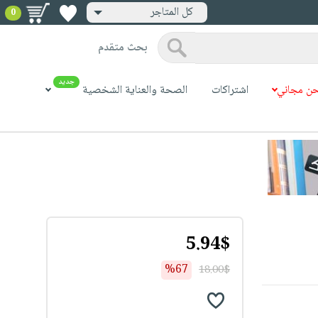
كل المتاجر
0
بحث متقدم
جديد
ن مجاني
اشتراكات
الصحة والعناية الشخصية
5.94$
%67
18.00$