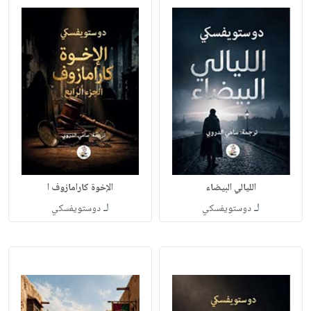
الليالي البيضاء
الإخوة كارامازوف ا
لـ
لـ
دوستويفسكي
دوستويفسكي