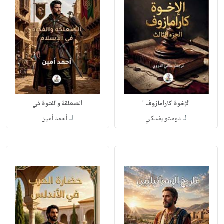
الإخوة كارامازوف ا
الصعلقة والفتوة في
لـ
لـ
دوستويفسكي
أحمد أمين