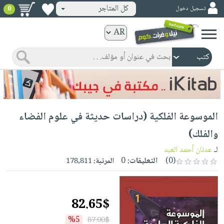
كل المتاجر
تسجيل دخول
0
كتب
ورقية
المواضيع
صدر
كتب
حديثاً
الكترونية
الأكثر
الصفحة
الموسوعة الفلكية (دراسات حديثة في علوم الفضاء
مبيعاً
الرئيسية
كتب
جوائز
والفلك)
صدر
صوتية
شحن
لـ
عدنان أحمد العبد
حديثاً
الصفحة
مخفض
(0)
التعليقات:
0
المرتبة:
178,811
الأكثر
الرئيسية
عروض
أطفال
مبيعاً
masmu3
خاصة
وناشئة
كتب
82.65$
بلا
صفحات
مجانية
الصفحة
وسائل
حدود
مشوقة
%5
87.00$
الرئيسية