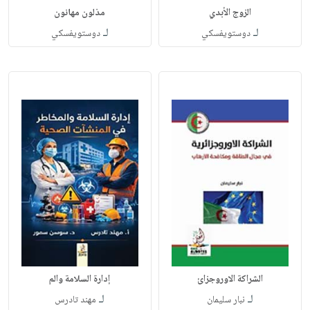
الزوج الأبدي
مذلون مهانون
لـ
لـ
دوستويفسكي
دوستويفسكي
الشراكة الاوروجزائ
إدارة السلامة والم
لـ
لـ
نبار سليمان
مهند تادرس