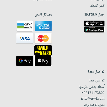
انشر كتابك
حمّل iKitab
وسائل الدفع
تواصل معنا
تواصل معنا
أسئلة يتكرر طرحها
+96171172802
info@nwf.com
نشرة الإصدارات