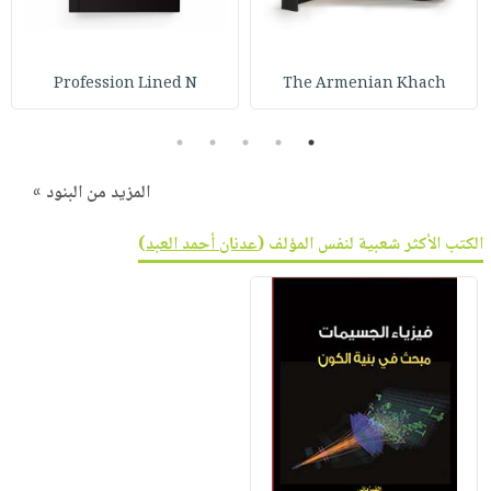
Profession Lined N
The Armenian Khach
5
4
3
2
1
المزيد من البنود »
الكتب الأكثر شعبية لنفس المؤلف (
عدنان أحمد العبد
)