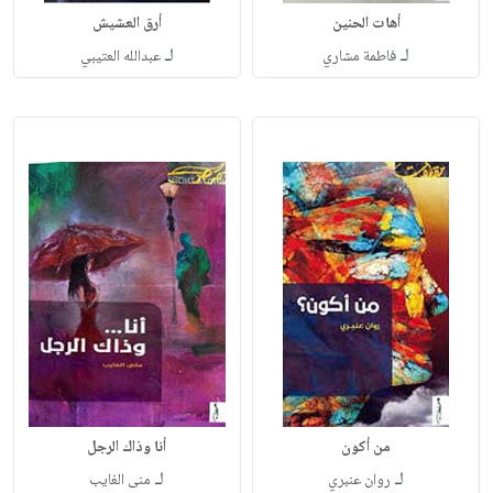
أهات الحنين
أرق العشيش
لـ
لـ
فاطمة مشاري
عبدالله العتيبي
من أكون
أنا وذاك الرجل
لـ
لـ
روان عنبري
منى الغايب