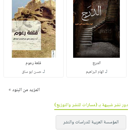
الدرج
قلعة رعوم
لـ
لـ
الهام البراهيم
حسن ابو ساق
المزيد من البنود »
دور نشر شبيهة بـ (مسارات للنشر والتوزيع)
المؤسسة العربية للدراسات والنشر