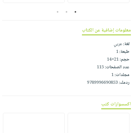
صابون
فيديوهات
عربة
3
2
1
أطفال
أسئلة
التسوق
مناسبات
يتكرر
طرحها
معلومات إضافية عن الكتاب
نشرة
الإصدارات
خدمات
لغة:
عربي
نيل
طبعة:
1
وفرات
حجم:
21×14
انشر
عدد الصفحات:
115
كتابك
مجلدات:
1
تواصل
ردمك:
9789996690853
معنا
اكسسوارات كتب