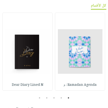
كل الأقسام
Ramadan Agenda : م
Dear Diary Lined N
5
4
3
2
1