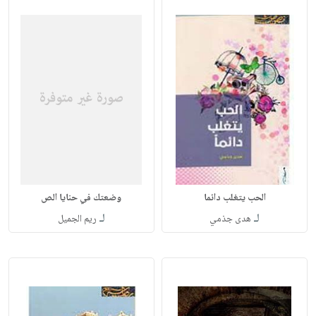
الحب يتغلب دائما
وضعتك في حنايا الص
لـ
لـ
هدى جذمي
ريم الجميل