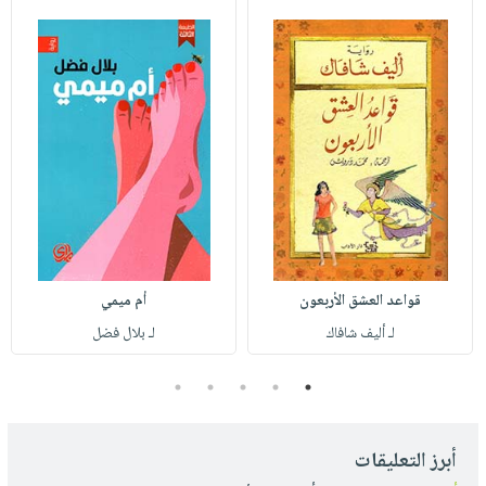
قواعد العشق الأربعون
أم ميمي
لـ أليف شافاك
لـ بلال فضل
5
4
3
2
1
أبرز التعليقات