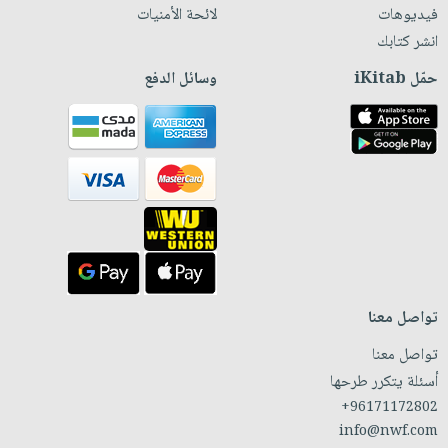
فيديوهات
لائحة الأمنيات
انشر كتابك
حمّل iKitab
وسائل الدفع
تواصل معنا
تواصل معنا
أسئلة يتكرر طرحها
+96171172802
info@nwf.com