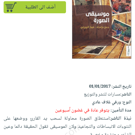
إختياراتنا
تعليمية
أسئلة
إختياراتنا
أضف الى الطلبية
المواضيع
iKitab
يتكرر
كتب
بلا
الأكثر
طرحها
أكاديمية
الصحة
حدود
مبيعاً
تحميل
والعناية
صندوق
أسئلة
إختياراتنا
masmu3
الشخصية
القراءة
يتكرر
وسائل
على
جديد
English
طرحها
تعليمية
Android
books
الكل
تحميل
صندوق
تحميل
iKitab
أجهزة
القراءة
المطبخ
masmu3
على
العناية
والسفرة
على
جوائز
Android
جديد
الشخصية
تاريخ النشر:
01/01/2017
Apple
تحميل
الناشر:
مسارات للنشر والتوزيع
العناية
الكل
النوع:
ورقي غلاف عادي
iKitab
وتصفيف
أواني
متجر
يتوفر عادة في غضون أسبوعين
مدة التأمين:
على
الشعر
الطهي
الهدايا
نبذة الناشر:
استنطاق الصورة محاولة لسحب يد القارئ ووضعها على
Apple
العناية
أدوات
النتوءات الانبساطات والتجاعيد ولان الموسيقى تقول الحقيقة دائما وعين
بالجسم
أقسام
الخبز
الشاعر محتشدة وخصبة