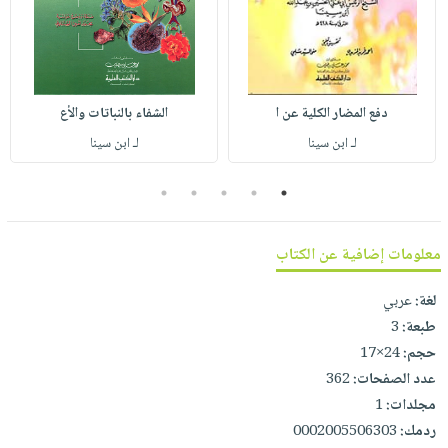
صابون
فيديوهات
عربة
أطفال
أسئلة
التسوق
مناسبات
يتكرر
طرحها
نشرة
دفع المضار الكلية عن ا
الشفاء بالنباتات والأع
الإصدارات
خدمات
لـ ابن سينا
لـ ابن سينا
نيل
وفرات
5
4
3
2
1
انشر
كتابك
معلومات إضافية عن الكتاب
تواصل
لغة:
عربي
معنا
طبعة:
3
حجم:
24×17
عدد الصفحات:
362
مجلدات:
1
ردمك:
0002005506303