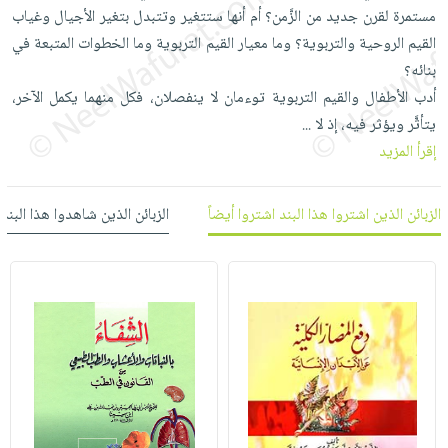
العناية
الأكثر
شحن
مستمرة لقرن جديد من الزَّمن؟ أم أنها ستتغير وتتبدل بتغير الأجيال وغياب
أدوات
بالأسنان
مبيعاً
مجاني
القيم الروحية والتربوية؟ وما معيار القيم التربوية وما الخطوات المتبعة في
المائدة
الحمية
العودة
بنائه؟
بنود
الأوعية
والتغذية
للمدارس
أدب الأطفال والقيم التربوية توءمان لا ينفصلان، فكل منهما يكمل الآخر،
مختارة
والتخزين
اشتراكات
يتأثَّر ويؤثر فيه، إذ لا
...
اكسسوارات
أدوات
إقرأ المزيد
كتب
كل
بحث
المطبخ
الاشتراكات
اكسسوارات
متقدم
منزلية
صندوق
الزبائن الذين اشتروا هذا البند اشتروا أيضاً
الزبائن الذين شاهدوا هذا البند
القراءة
اكسسوارات
iKitab
ملابس
نيل
بلا
مطرزات
وفرات
حدود
حقائب
عن
حسابك
حلي
الشركة
عناية
لائحة
سياسة
بالذات
الأمنيات
الشركة