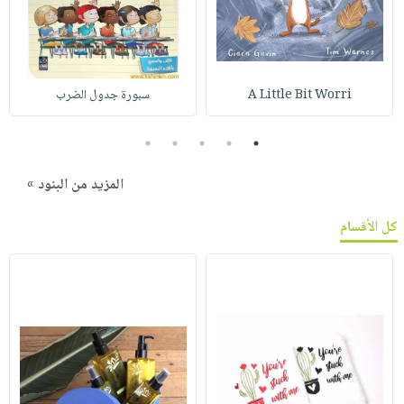
A Little Bit Worri
سبورة جدول الضرب
5
4
3
2
1
المزيد من البنود »
كل الأقسام