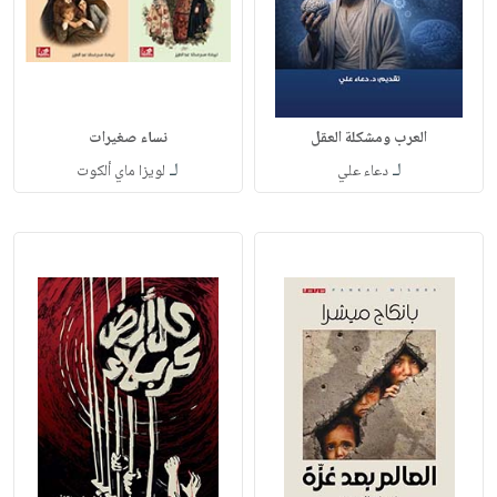
العرب ومشكلة العقل
نساء صغيرات
لـ
لـ
دعاء علي
لويزا ماي ألكوت