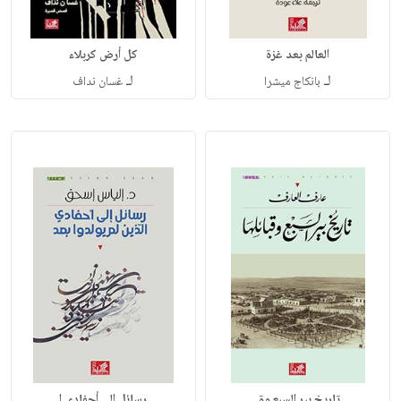
العالم بعد غزة
كل أرض كربلاء
لـ
لـ
بانكاج ميشرا
غسان نداف
تاريخ بير السبع وق
رسائل إلى أحفادي ا