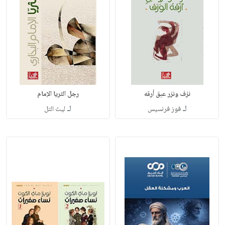
نزف ونزر عبق أرقه
رجل الثريا الإمام
لـ
لـ
فوز فرنسيس
ليث التل